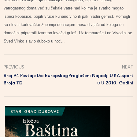
vatrogasnog doma već su čekale vatre nad kojima je svatko mogao
ispeći kobasice, popiti vruće kuhano vino ili pak hladni gemišt. Pomogli
su i lovci karlovačke županije donacijom mesa divljači od kojega su
domaćini pripremili izvrstan lovački gulaš. Uz tamburaše i na Vivodini se
Sveti Vinko slavio duboko u noć…
PREVIOUS
NEXT
Broj 94 Postaje Dio Europskog
Proglašeni Najbolji U KA-Sport
Broja 112
U U 2010. Godini