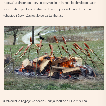
„radova“ u vinogradu – prvog orezivanja trsja koje je obavio domaćin
Joža Prstec, prišlo se k stolu na kojemu je čekalo vino te pečene
kobasice i špek. Zapjevalo se uz tamburaše…..
U Vivodini je najprije velečasni Andrija Markač služio misu za