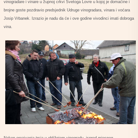
vinogradare i vinare u župnoj crkvi Svetoga Lovre u kojoj je domaćine i
brojne goste pozdravio predsjednik Udruge vinogradara, vinara i voćara
Josip Vrbanek. Izrazio je nadu da će i ove godine vivodinci imati dobroga
vina.
Nakon orezivanja trsja u obližnjem vinogradu, ispred mjesnog