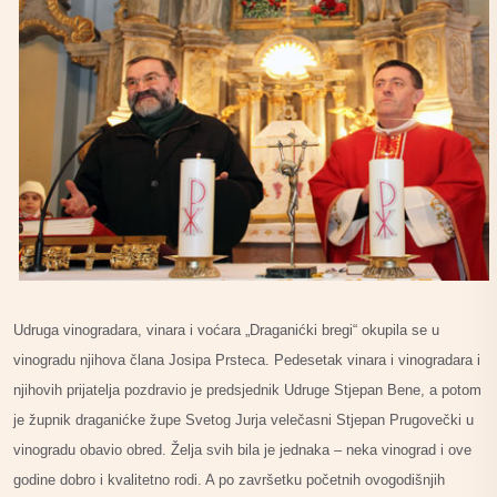
Udruga vinogradara, vinara i voćara „Draganićki bregi“ okupila se u
vinogradu njihova člana Josipa Prsteca. Pedesetak vinara i vinogradara i
njihovih prijatelja pozdravio je predsjednik Udruge Stjepan Bene, a potom
je župnik draganićke župe Svetog Jurja velečasni Stjepan Prugovečki u
vinogradu obavio obred. Želja svih bila je jednaka – neka vinograd i ove
godine dobro i kvalitetno rodi. A po završetku početnih ovogodišnjih