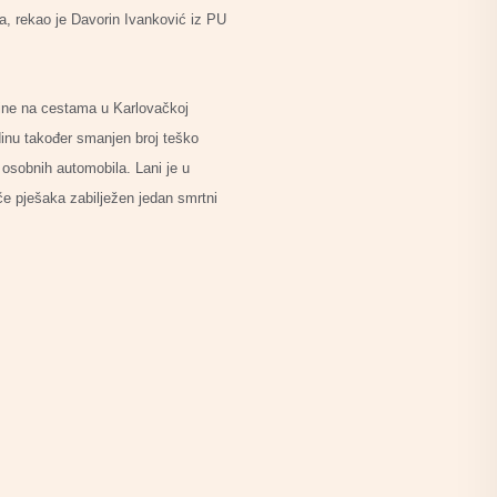
a, rekao je Davorin Ivanković iz PU
dine na cestama u Karlovačkoj
dinu također smanjen broj teško
 osobnih automobila. Lani je u
iče pješaka zabilježen jedan smrtni