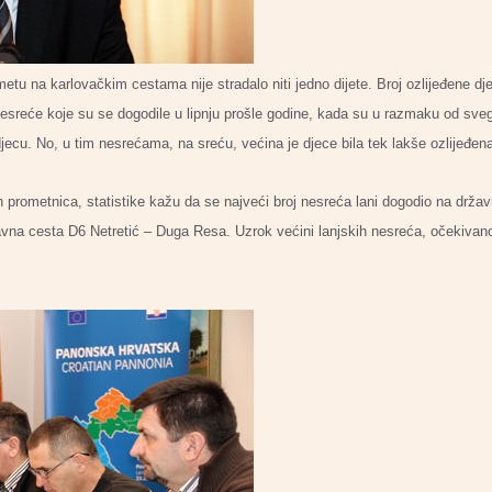
etu na karlovačkim cestama nije stradalo niti jedno dijete. Broj ozlijeđene dj
esreće koje su se dogodile u lipnju prošle godine, kada su u razmaku od sveg
jecu. No, u tim nesrećama, na sreću, većina je djece bila tek lakše ozlijeđen
h prometnica, statistike kažu da se najveći broj nesreća lani dogodio na državn
vna cesta D6 Netretić – Duga Resa. Uzrok većini lanjskih nesreća, očekivano,