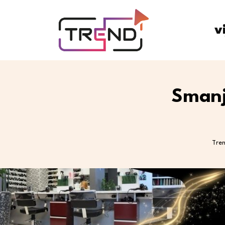
v
Smanj
Tre