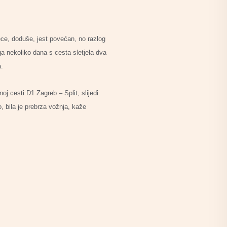
ece, doduše, jest povećan, no razlog
a nekoliko dana s cesta sletjela dva
a.
oj cesti D1 Zagreb – Split, slijedi
 bila je prebrza vožnja, kaže