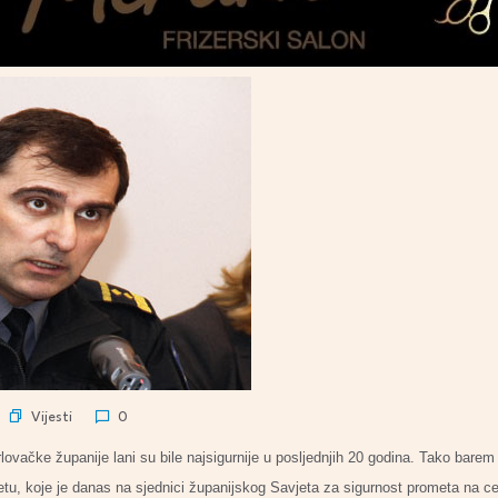
Vijesti
0
ovačke županije lani su bile najsigurnije u posljednjih 20 godina. Tako barem 
etu, koje je danas na sjednici županijskog Savjeta za sigurnost prometa na c