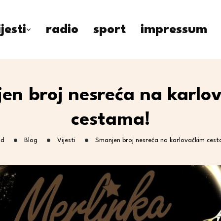
ijesti
radio
sport
impressum
en broj nesreća na karlo
cestama!
nd
Blog
Vijesti
Smanjen broj nesreća na karlovačkim ces