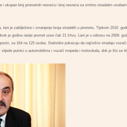
e i ukupan broj prometnih nesreća i broj nesreća sa smrtno stradalim osobam
lani je zabilježeno i smanjenje broja stradalih u prometu. Tijekom 2010. go
, dsok je godinu ranije promet uzeo čak 21 žrtvu. Lani je u odnosu na 2009. go
4 posto, sa 164 na 125 osoba. Statistike pokazuju da najčešće stradaju vozači
 slijede putnici u automobilima i vozači mopeda i motocikala, dok je što se t