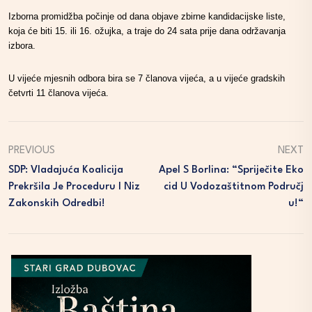
Izborna promidžba počinje od dana objave zbirne kandidacijske liste,
koja će biti 15. ili 16. ožujka, a traje do 24 sata prije dana održavanja
izbora.
U vijeće mjesnih odbora bira se 7 članova vijeća, a u vijeće gradskih
četvrti 11 članova vijeća.
PREVIOUS
NEXT
SDP: Vladajuća Koalicija
Apel S Borlina: “Spriječite Eko
Prekršila Je Proceduru I Niz
Cid U Vodozaštitnom Područj
Zakonskih Odredbi!
U!“