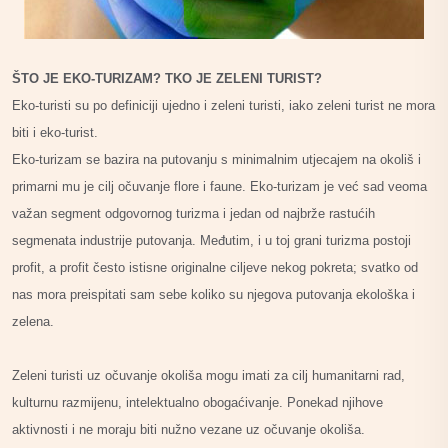
ŠTO JE EKO-TURIZAM? TKO JE ZELENI TURIST?
Eko-turisti su po definiciji ujedno i zeleni turisti, iako zeleni turist ne mora
biti i eko-turist.
Eko-turizam se bazira na putovanju s minimalnim utjecajem na okoliš i
primarni mu je cilj očuvanje flore i faune. Eko-turizam je već sad veoma
važan segment odgovornog turizma i jedan od najbrže rastućih
segmenata industrije putovanja. Međutim, i u toj grani turizma postoji
profit, a profit često istisne originalne ciljeve nekog pokreta; svatko od
nas mora preispitati sam sebe koliko su njegova putovanja ekološka i
zelena.
Zeleni turisti uz očuvanje okoliša mogu imati za cilj humanitarni rad,
kulturnu razmijenu, intelektualno obogaćivanje. Ponekad njihove
aktivnosti i ne moraju biti nužno vezane uz očuvanje okoliša.