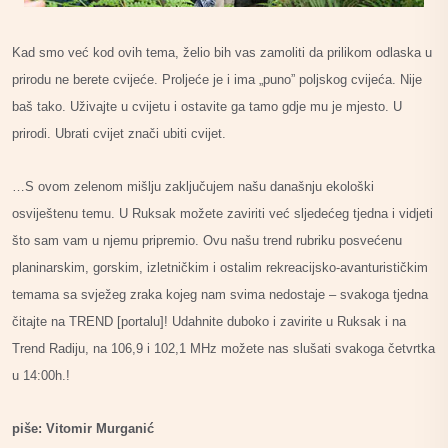
Kad smo već kod ovih tema, želio bih vas zamoliti da prilikom odlaska u
prirodu ne berete cvijeće. Proljeće je i ima „puno” poljskog cvijeća. Nije
baš tako. Uživajte u cvijetu i ostavite ga tamo gdje mu je mjesto. U
prirodi. Ubrati cvijet znači ubiti cvijet.
…S ovom zelenom mišlju zaključujem našu današnju ekološki
osviještenu temu. U Ruksak možete zaviriti već sljedećeg tjedna i vidjeti
što sam vam u njemu pripremio. Ovu našu trend rubriku posvećenu
planinarskim, gorskim, izletničkim i ostalim rekreacijsko-avanturističkim
temama sa svježeg zraka kojeg nam svima nedostaje – svakoga tjedna
čitajte na TREND [portalu]! Udahnite duboko i zavirite u Ruksak i na
Trend Radiju, na 106,9 i 102,1 MHz možete nas slušati svakoga četvrtka
u 14:00h.!
piše: Vitomir Murganić