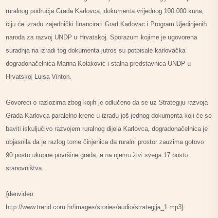
ruralnog područja Grada Karlovca, dokumenta vrijednog 100.000 kuna,
čiju će izradu zajednički financirati Grad Karlovac i Program Ujedinjenih
naroda za razvoj UNDP u Hrvatskoj. Sporazum kojime je ugovorena
suradnja na izradi tog dokumenta jutros su potpisale karlovačka
dogradonačelnica Marina Kolaković i stalna predstavnica UNDP u
Hrvatskoj Luisa Vinton.
Govoreći o razlozima zbog kojih je odlučeno da se uz Strategiju razvoja
Grada Karlovca paralelno krene u izradu još jednog dokumenta koji će se
baviti iskuljučivo razvojem ruralnog dijela Karlovca, dogradonačelnica je
objasnila da je razlog tome činjenica da ruralni prostor zauzima gotovo
90 posto ukupne površine grada, a na njemu živi svega 17 posto
stanovništva.
{denvideo
http://www.trend.com.hr/images/stories/audio/strategija_1.mp3}