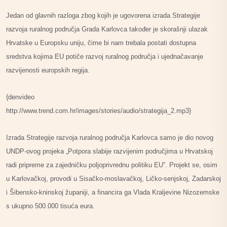
Jedan od glavnih razloga zbog kojih je ugovorena izrada Strategije
razvoja ruralnog područja Grada Karlovca također je skorašnji ulazak
Hrvatske u Europsku uniju, čime bi nam trebala postati dostupna
sredstva kojima EU potiče razvoj ruralnog područja i ujednačavanje
razvijenosti europskih regija.
{denvideo
http://www.trend.com.hr/images/stories/audio/strategija_2.mp3}
Izrada Strategije razvoja ruralnog područja Karlovca samo je dio novog
UNDP-ovog projeka „Potpora slabije razvijenim područjima u Hrvatskoj
radi pripreme za zajedničku poljoprivrednu politiku EU”.
Projekt se, osim
u Karlovačkoj, provodi u Sisačko-moslavačkoj, Ličko-senjskoj, Zadarskoj
i Šibensko-kninskoj županiji, a financira ga Vlada Kraljevine Nizozemske
s ukupno 500.000 tisuća eura.