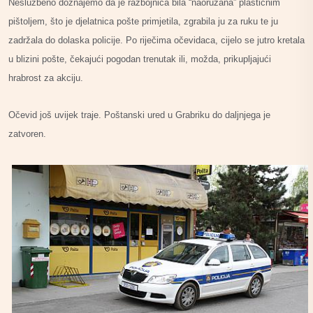
Neslužbeno doznajemo da je razbojnica bila “naoružana” plastičnim
pištoljem, što je djelatnica pošte primjetila, zgrabila ju za ruku te ju
zadržala do dolaska policije. Po riječima očevidaca, cijelo se jutro kretala
u blizini pošte, čekajući pogodan trenutak ili, možda, prikupljajući
hrabrost za akciju.
Očevid još uvijek traje. Poštanski ured u Grabriku do daljnjega je
zatvoren.