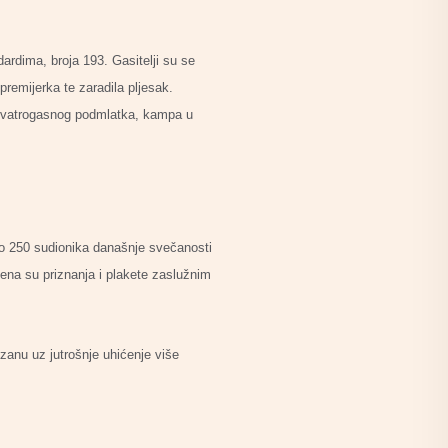
ardima, broja 193. Gasitelji su se
premijerka te zaradila pljesak.
e vatrogasnog podmlatka, kampa u
ko 250 sudionika današnje svečanosti
ena su priznanja i plakete zaslužnim
zanu uz jutrošnje uhićenje više