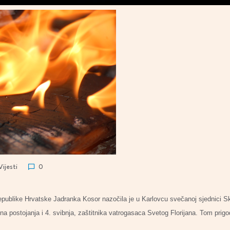
Vijesti
0
blike Hrvatske Jadranka Kosor nazočila je u Karlovcu svečanoj sjednici S
ina postojanja i 4. svibnja, zaštitnika vatrogasaca Svetog Florijana. Tom pr