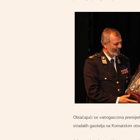
Obraćajući se vatrogascima premijerk
stradalih gasitelja na Kornatskim ot