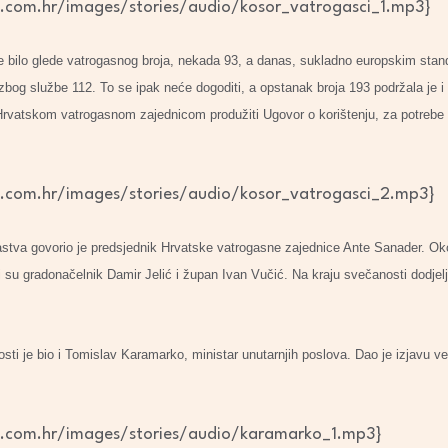
d.com.hr/images/stories/audio/kosor_vatrogasci_1.mp3}
e bilo glede vatrogasnog broja, nekada 93, a danas, sukladno europskim stand
zbog službe 112. To se ipak neće dogoditi, a opstanak broja 193 podržala je i 
 Hrvatskom vatrogasnom zajednicom produžiti Ugovor o korištenju, za potreb
d.com.hr/images/stories/audio/kosor_vatrogasci_2.mp3}
gastva govorio je predsjednik Hrvatske vatrogasne zajednice Ante Sanader. O
su gradonačelnik Damir Jelić i župan Ivan Vučić. Na kraju svečanosti dodjelj
i je bio i Tomislav Karamarko, ministar unutarnjih poslova. Dao je izjavu ve
d.com.hr/images/stories/audio/karamarko_1.mp3}