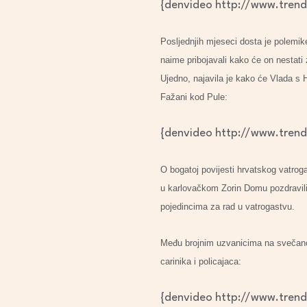
{denvideo http://www.tren
Posljednjih mjeseci dosta je polemik
naime pribojavali kako će on nestati 
Ujedno, najavila je kako će Vlada s
Fažani kod Pule:
{denvideo http://www.tren
O bogatoj povijesti hrvatskog vatro
u karlovačkom Zorin Domu pozdravili 
pojedincima za rad u vatrogastvu.
Među brojnim uzvanicima na svečanost
carinika i policajaca:
{denvideo http://www.tren