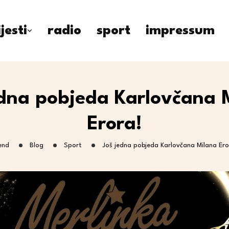
ijesti
radio
sport
impressum
edna pobjeda Karlovčana 
Erora!
end
Blog
Sport
Još jedna pobjeda Karlovčana Milana Ero