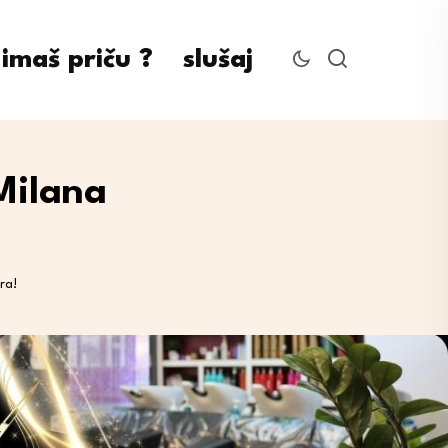
imaš priču ?
slušaj
Milana
ra!