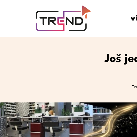
v
Još j
Tr