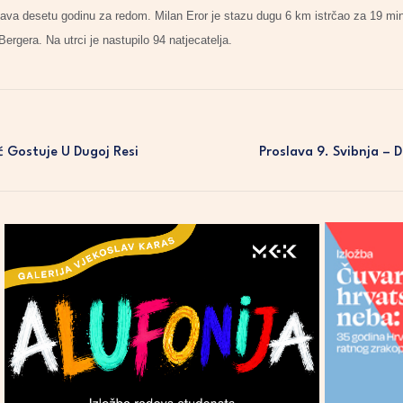
država desetu godinu za redom. Milan Eror je stazu dugu 6 km istrčao za 19 min
ergera. Na utrci je nastupilo 94 natjecatelja.
ić Gostuje U Dugoj Resi
Proslava 9. Svibnja – 