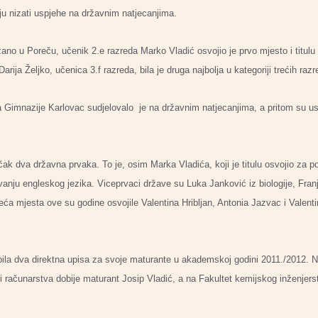
ju nizati uspjehe na državnim natjecanjima.
ržano u Poreču, učenik 2.e razreda Marko Vladić osvojio je prvo mjesto i titulu
rija Željko, učenica 3.f razreda, bila je druga najbolja u kategoriji trećih razr
Gimnazije Karlovac sudjelovalo je na državnim natjecanjima, a pritom su uspj
k dva državna prvaka. To je, osim Marka Vladića, koji je titulu osvojio za po
navanju engleskog jezika. Viceprvaci države su Luka Janković iz biologije, Fran
treća mjesta ove su godine osvojile Valentina Hribljan, Antonia Jazvac i Valent
ila dva direktna upisa za svoje maturante u akademskoj godini 2011./2012. Na
 i računarstva dobije maturant Josip Vladić, a na Fakultet kemijskog inženjers