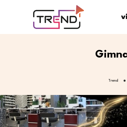
v
Gimnaz
Trend