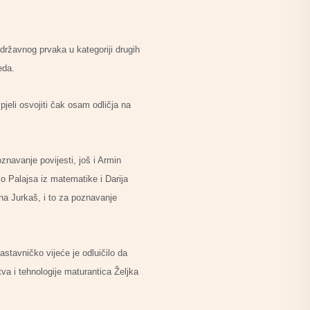
 državnog prvaka u kategoriji drugih
eda.
eli osvojiti čak osam odličja na
znavanje povijesti, još i Armin
jo Palajsa iz matematike i Darija
ina Jurkaš, i to za poznavanje
stavničko vijeće je odluičilo da
tva i tehnologije maturantica Željka