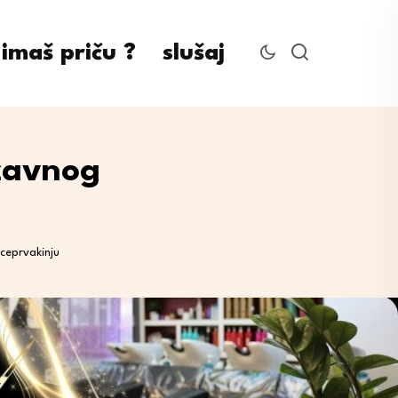
imaš priču ?
slušaj
ržavnog
ceprvakinju