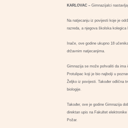
KARLOVAC –
Gimnazijalci nastavlja
Na natjecanju iz povijesti koje je od
razreda, a njegova školska kolegica Da
Inače, ove godine ukupno 18 učenika 
državnim natjecanjima.
Gimnazija se može pohvaliti da ima ča
Protulipac koji je bio najbolji u poz
Željko iz povijesti. Također odlična 
biologije.
Također, ove je godine Gimnazija dob
direktan upis na Fakultet elektronike
Požar.