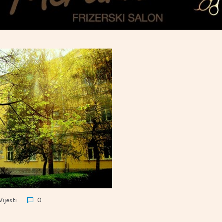
Vijesti
0