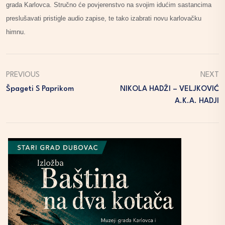
grada Karlovca. Stručno će povjerenstvo na svojim idućim sastancima
preslušavati pristigle audio zapise, te tako izabrati novu karlovačku
himnu.
PREVIOUS
NEXT
Špageti S Paprikom
NIKOLA HADŽI – VELJKOVIĆ
A.k.a. HADJI