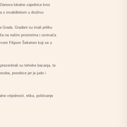
 članova lokalne zajednice kroz
a s invaliditetom u društvo.
Grada. Građani su imali priliku
aša na našim prostorima i osnivača
ativcem Filipom Šeketom koji se u
ezentirali su tehnike bacanja, te
soba, posebice jer je judo i
e vrijednosti, etika, poštivanje