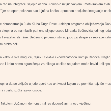
a rad na integraciji slijepih osoba u društvo uključivanjem i motiviranjem svih
 jer se sport pokazao kao ključna karika u procesu socijalne integracije osob
 demonstracija Judo Kluba Duge Rese u sklopu programa obilježavanja Dana 
ih skupina od najmlađih pa i onu slijepe osobe Mirsada Bećirovića jedinog jud
u Hrvatskoj ali i šire. Bećirović je demonstrirao judo za slijepe sa reprezent
m preko očiju.
 kako je sve moguće, tajnik USKA-e i koordinatorica Romija Radočaj Naglić pr
sno i kako nema ograničenja za nikoga ukoliko se judom može baviti i slijepa o
ina da se uključe u judo sport kao aktivnost kojom se promiču najviše moraln
ni i psihofizički razvoj osobe.
eni Nikolom Bučanom demonstrirali su dugorešanima ovu vještinu.