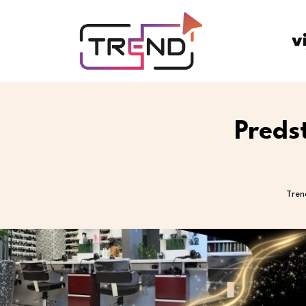
v
Preds
Tren