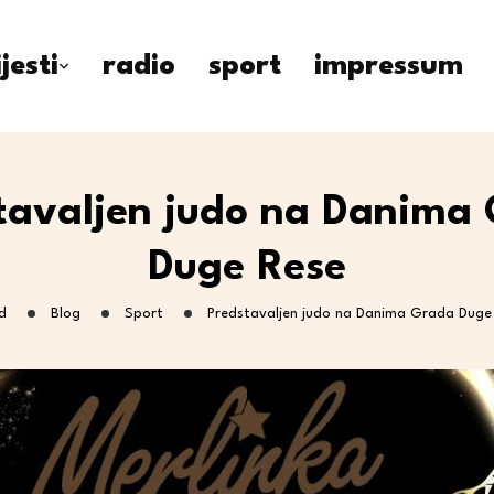
ijesti
radio
sport
impressum
tavaljen judo na Danima
Duge Rese
d
Blog
Sport
Predstavaljen judo na Danima Grada Duge