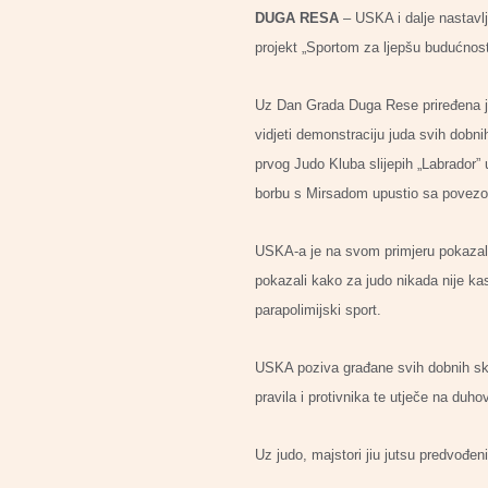
DUGA RESA
– USKA i dalje nastavlj
projekt „Sportom za ljepšu budućnost”
Uz Dan Grada Duga Rese priređena je
vidjeti demonstraciju juda svih dobn
prvog Judo Kluba slijepih „Labrador” 
borbu s Mirsadom upustio sa povezo
USKA-a je na svom primjeru pokazala
pokazali kako za judo nikada nije ka
parapolimijski sport.
USKA poziva građane svih dobnih skup
pravila i protivnika te utječe na duhov
Uz judo, majstori jiu jutsu predvođ