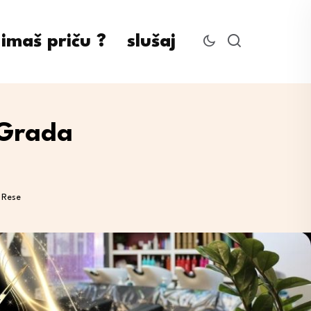
imaš priču ?
slušaj
 Grada
 Rese