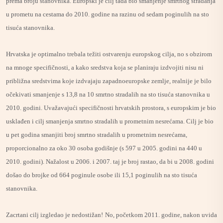
prema broju stanovnika. Europski je cilj tada bio smanjenje smrtnog stradanja
u prometu na cestama do 2010. godine na razinu od sedam poginulih na sto
tisuća stanovnika.
Hrvatska je optimalno trebala težiti ostvarenju europskog cilja, no s obzirom
na mnoge specifičnosti, a kako sredstva koja se planiraju izdvojiti nisu ni
približna sredstvima koje izdvajaju zapadnoeuropske zemlje, realnije je bilo
očekivati smanjenje s 13,8 na 10 smrtno stradalih na sto tisuća stanovnika u
2010. godini. Uvažavajući specifičnosti hrvatskih prostora, s europskim je bio
usklađen i cilj smanjenja smrtno stradalih u prometnim nesrećama. Cilj je bio
u pet godina smanjiti broj smrtno stradalih u prometnim nesrećama,
proporcionalno za oko 30 osoba godišnje (s 597 u 2005. godini na 440 u
2010. godini). Nažalost u 2006. i 2007. taj je broj rastao, da bi u 2008. godini
došao do brojke od 664 poginule osobe ili 15,1 poginulih na sto tisuća
stanovnika.
Zacrtani cilj izgledao je nedostižan! No, početkom 2011. godine, nakon uvida