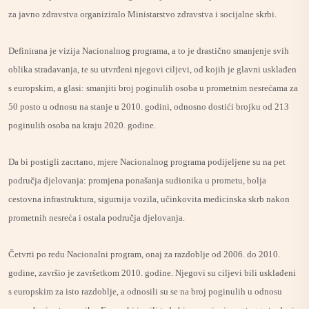
za javno zdravstva organiziralo Ministarstvo zdravstva i socijalne skrbi.
Definirana je vizija Nacionalnog programa, a to je drastično smanjenje svih
oblika stradavanja, te su utvrđeni njegovi ciljevi, od kojih je glavni usklađen
s europskim, a glasi: smanjiti broj poginulih osoba u prometnim nesrećama za
50 posto u odnosu na stanje u 2010. godini, odnosno dostići brojku od 213
poginulih osoba na kraju 2020. godine.
Da bi postigli zacrtano, mjere Nacionalnog programa podijeljene su na pet
područja djelovanja: promjena ponašanja sudionika u prometu, bolja
cestovna infrastruktura, sigurnija vozila, učinkovita medicinska skrb nakon
prometnih nesreća i ostala područja djelovanja.
Četvrti po redu Nacionalni program, onaj za razdoblje od 2006. do 2010.
godine, završio je završetkom 2010. godine. Njegovi su ciljevi bili usklađeni
s europskim za isto razdoblje, a odnosili su se na broj poginulih u odnosu