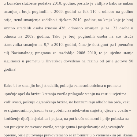
u konačne službene podatke 2010. godine, postalo je vidljivo kako se nakon
smanjenja broja poginulih u 2009. godini za čak 116 u odnosu na godinu
prije, trend smanjenja zadržao i tijekom 2010. godine, na kraju koje je broj
smrtno stradalih osoba iznosio 426, odnosno smanjen je za 122 osobe u
odnosu na 2009. godinu. Tako je broj poginulih osoba na sto tisuća
stanovnika smanjen na 9,7 u 2010. godini, čime je dostignut pa i premašen
cilj Nacionalnog programa za razdoblje 2006.-2010, te je ujedno stanje
sigurnosti u prometu u Hrvatskoj dovedeno na razinu od prije gotovo 50
godina!
Kako bi se smanjio broj stradalih, policija svim sudionicima u prometu
upućuje apel da brzinu kretanja vozila prilagode stanju na cesti i uvjetima
vidljivosti, poštuju ograničenja brzine, ne konzumiraju alkoholna pića, vežu
se sigurnosnim pojasom, te se pobrinu za adekvatan smještaj djece u vozilu –
korištenje dječjih sjedalica i pojasa, na put kreću odmorni i prije polaska na
put provjere ispravnost vozila, stanje guma i posjedovanje odgovarajuće
opreme, prije putovanja pravovremeno se informiraju o vremenskim prilikama