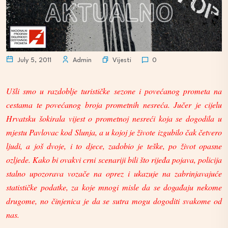
Vijesti
July 5, 2011
Admin
0
Ušli smo u razdoblje turističke sezone i povećanog prometa na
cestama te povećanog broja prometnih nesreća. Jučer je cijelu
Hrvatsku šokirala vijest o prometnoj nesreći koja se dogodila u
mjestu Pavlovac kod Slunja, a u kojoj je živote izgubilo čak četvero
ljudi, a još dvoje, i to djece, zadobio je teške, po život opasne
ozljede. Kako bi ovakvi crni scenariji bili što rijeđa pojava, policija
stalno upozorava vozače na oprez i ukazuje na zabrinjavajuće
statističke podatke, za koje mnogi misle da se događaju nekome
drugome, no činjenica je da se sutra mogu dogoditi svakome od
nas.