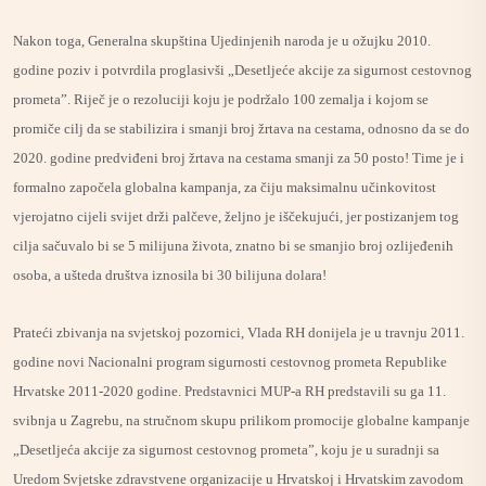
Nakon toga, Generalna skupština Ujedinjenih naroda je u ožujku 2010.
godine poziv i potvrdila proglasivši „Desetljeće akcije za sigurnost cestovnog
prometa”. Riječ je o rezoluciji koju je podržalo 100 zemalja i kojom se
promiče cilj da se stabilizira i smanji broj žrtava na cestama, odnosno da se do
2020. godine predviđeni broj žrtava na cestama smanji za 50 posto! Time je i
formalno započela globalna kampanja, za čiju maksimalnu učinkovitost
vjerojatno cijeli svijet drži palčeve, željno je iščekujući, jer postizanjem tog
cilja sačuvalo bi se 5 milijuna života, znatno bi se smanjio broj ozlijeđenih
osoba, a ušteda društva iznosila bi 30 bilijuna dolara!
Prateći zbivanja na svjetskoj pozornici, Vlada RH donijela je u travnju 2011.
godine novi Nacionalni program sigurnosti cestovnog prometa Republike
Hrvatske 2011-2020 godine. Predstavnici MUP-a RH predstavili su ga 11.
svibnja u Zagrebu, na stručnom skupu prilikom promocije globalne kampanje
„Desetljeća akcije za sigurnost cestovnog prometa”, koju je u suradnji sa
Uredom Svjetske zdravstvene organizacije u Hrvatskoj i Hrvatskim zavodom