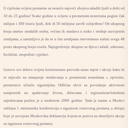
U cijelome svijetu prometne su nesreće najveći ubojica mladih ljudi u dobi od
10 do 25 godina! Svake godine u svijetu u prometnim nesrećama pogine čak
milijun i 300 tisuća ljudi, dok ih 50 milijuna završi ozlijeđeno! Od ukupnog
broja smrtno stradalih osoba, većina ih stradava u nisko i srednje razvijenim
zemljama, a zanimljivo je da se u tim zemljama istovremeno nalazi svega 48
posto ukupnog broja vozila. Najugroženije skupine su djeca i mladi, odnosno,
biciklisti, mopedisti i pješaci.
Gotovo sve države svijeta kontinuirano provode razne mjere i akcije kako bi
se utjecalo na smanjenje stradavanja u prometnim nesredama i, općenito,
prometnice učinilo sigurnijima. Odličan okvir za povedanje aktivnosti
usmjerenih na spašavanje života, državama i regionalnim/lokalnim
zajednicama pružen je u studenom 2009. godine. Tada je naime u Moskvi
održana 1. ministarska konferencija o sigurnosti cestovnog prometa, u sklopu
koje je usvojena Moskovska deklaracija kojom se poziva na desetljeće akcije
za sigurnost cestovnog prometa.