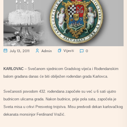
Vijesti
July 13, 2011
Admin
0
KARLOVAC
– Svečanom sjednicom Gradskog vijeća i Rođendanskim
balom građana danas će biti obilježen rođendan grada Karlovca.
Svečanosti povodom 432. rođendana započele su već u 6 sati ujutro
budnicom ulicama grada. Nakon budnice, prije pola sata, započela je
Sveta misa u crkvi Presvetog trojstva. Misu predvodi dekan karlovačkog
dekanata monsinjor Ferdinand Vražić.