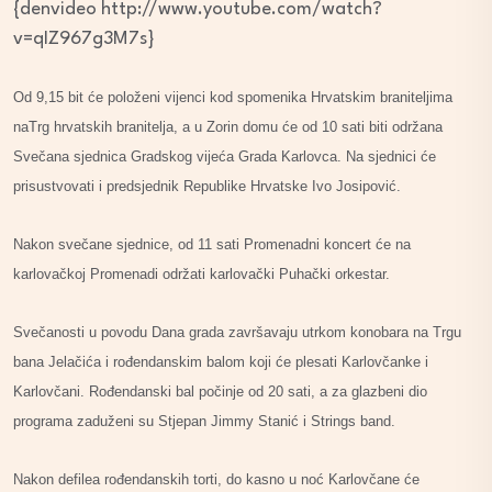
{denvideo http://www.youtube.com/watch?
v=qIZ967g3M7s}
Od 9,15 bit će položeni vijenci kod spomenika Hrvatskim braniteljima
naTrg hrvatskih branitelja, a u Zorin domu će od 10 sati biti održana
Svečana sjednica Gradskog vijeća Grada Karlovca. Na sjednici će
prisustvovati i predsjednik Republike Hrvatske Ivo Josipović.
Nakon svečane sjednice, od 11 sati Promenadni koncert će na
karlovačkoj Promenadi održati karlovački Puhački orkestar.
Svečanosti u povodu Dana grada završavaju utrkom konobara na Trgu
bana Jelačića i rođendanskim balom koji će plesati Karlovčanke i
Karlovčani. Rođendanski bal počinje od 20 sati, a za glazbeni dio
programa zaduženi su Stjepan Jimmy Stanić i Strings band.
Nakon defilea rođendanskih torti, do kasno u noć Karlovčane će