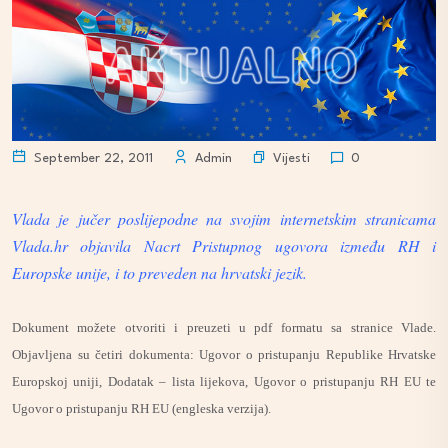
Vijesti
September 22, 2011
Admin
0
Vlada je jučer poslijepodne na svojim internetskim stranicama
Vlada.hr objavila Nacrt Pristupnog ugovora između RH i
Europske unije, i to preveden na hrvatski jezik.
Dokument možete otvoriti i preuzeti u pdf formatu sa stranice Vlade.
Objavljena su četiri dokumenta: Ugovor o pristupanju Republike Hrvatske
Europskoj uniji, Dodatak – lista lijekova, Ugovor o pristupanju RH EU te
Ugovor o pristupanju RH EU (engleska verzija).