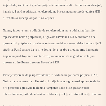
koje vlade, kao i da bi građani prije referenduma znali o čemu točno glasaju”,
kazala je Pusić. A održavanje referenduma bi se, smatra potpredsjednica HNS-
a, trebalo sa siječnja odgoditi za veljaču.
Naime, Sabor je ranije odlučio da se referendum mora održati najkasnije
mjesec dana nakon potpisivanja ugovora Hrvatske i EU. S obzirom da će
ugovor biti potpisan 9. prosinca, referendum bi se morao održati najkasnije 9.
siječnja. Pusić smatra da to nije dobra ideja jer zbog predizborne kampanje
koja nam predstoji neće ostati dovoljno vremena da se građane detaljno
upozna s odredbama ugovora Hrvatske i EU.
Pusić je uvjerena da je ugovor dobar, te tvrdi da bi ga i sama potpisala. No,
čini se da je svjesna da u Hrvatskoj i dalje ima mnogo euroskeptika, te da će
biti potrebna agresivna reklamna kampanja kako bi se građane uoči
referenduma uvjerilo da ulazak u EU doista jest ključni strateški cilj Hrvatske.