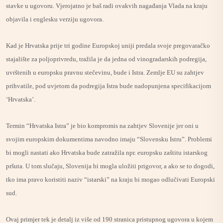
stavke u ugovoru. Vjerojatno je baš radi ovakvih nagađanja Vlada na kraju
objavila i englesku verziju ugovora.
Kad je Hrvatska prije tri godine Europskoj uniji predala svoje pregovaračko
stajalište za poljoprivredu, tražila je da jedna od vinogradarskih podregija,
uvrštenih u europsku pravnu stečevinu, bude i Istra. Zemlje EU su zahtjev
prihvatile, pod uvjetom da podregija Istra bude nadopunjena specifikacijom
‘Hrvatska’.
Termin “Hrvatska Istra” je bio kompromis na zahtjev Slovenije jer oni u
svojim europskim dokumentima navodno imaju “Slovensku Istru”. Problemi
bi mogli nastati ako Hrvatska bude zatražila npr. europsku zaštitu istarskog
pršuta. U tom slučaju, Slovenija bi mogla uložiti prigovor, a ako se to dogodi,
tko ima pravo koristiti naziv “istarski” na kraju bi mogao odlučivati Europski
sud.
Ovaj primjer tek je detalj iz više od 190 stranica pristupnog ugovora u kojem