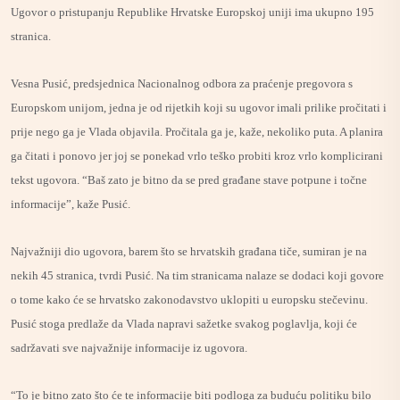
Ugovor o pristupanju Republike Hrvatske Europskoj uniji ima ukupno 195
stranica.
Vesna Pusić, predsjednica Nacionalnog odbora za praćenje pregovora s
Europskom unijom, jedna je od rijetkih koji su ugovor imali prilike pročitati i
prije nego ga je Vlada objavila. Pročitala ga je, kaže, nekoliko puta. A planira
ga čitati i ponovo jer joj se ponekad vrlo teško probiti kroz vrlo komplicirani
tekst ugovora. “Baš zato je bitno da se pred građane stave potpune i točne
informacije”, kaže Pusić.
Najvažniji dio ugovora, barem što se hrvatskih građana tiče, sumiran je na
nekih 45 stranica, tvrdi Pusić. Na tim stranicama nalaze se dodaci koji govore
o tome kako će se hrvatsko zakonodavstvo uklopiti u europsku stečevinu.
Pusić stoga predlaže da Vlada napravi sažetke svakog poglavlja, koji će
sadržavati sve najvažnije informacije iz ugovora.
“To je bitno zato što će te informacije biti podloga za buduću politiku bilo