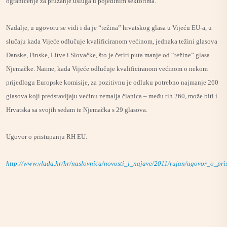
ograničenje za pružanje usluga u pojedinim sektorima.
Nadalje, u ugovoru se vidi i da je “težina” hrvatskog glasa u Vijeću EU-a, u
slučaju kada Vijeće odlučuje kvalificiranom većinom, jednaka težini glasova
Danske, Finske, Litve i Slovačke, što je četiri puta manje od “težine” glasa
Njemačke. Naime, kada Vijeće odlučuje kvalificiranom većinom o nekom
prijedlogu Europske komisije, za pozitivnu je odluku potrebno najmanje 260
glasova koji predstavljaju većinu zemalja članica – među tih 260, može biti i
Hrvatska sa svojih sedam te Njemačka s 29 glasova.
Ugovor o pristupanju RH EU:
http://www.vlada.hr/hr/naslovnica/novosti_i_najave/2011/rujan/ugovor_o_pr