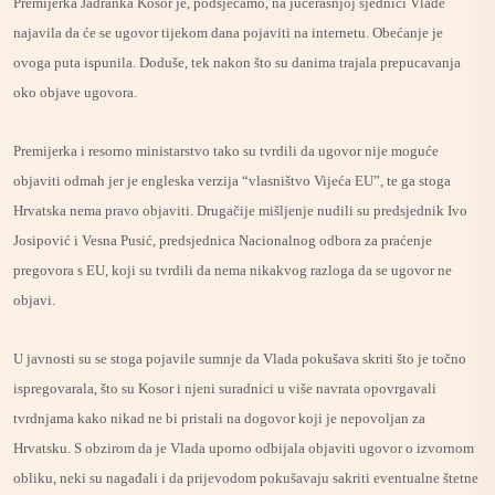
Premijerka Jadranka Kosor je, podsjećamo, na jučerašnjoj sjednici Vlade
najavila da će se ugovor tijekom dana pojaviti na internetu. Obećanje je
ovoga puta ispunila. Doduše, tek nakon što su danima trajala prepucavanja
oko objave ugovora.
Premijerka i resorno ministarstvo tako su tvrdili da ugovor nije moguće
objaviti odmah jer je engleska verzija “vlasništvo Vijeća EU”, te ga stoga
Hrvatska nema pravo objaviti. Drugačije mišljenje nudili su predsjednik Ivo
Josipović i Vesna Pusić, predsjednica Nacionalnog odbora za praćenje
pregovora s EU, koji su tvrdili da nema nikakvog razloga da se ugovor ne
objavi.
U javnosti su se stoga pojavile sumnje da Vlada pokušava skriti što je točno
ispregovarala, što su Kosor i njeni suradnici u više navrata opovrgavali
tvrdnjama kako nikad ne bi pristali na dogovor koji je nepovoljan za
Hrvatsku. S obzirom da je Vlada uporno odbijala objaviti ugovor o izvornom
obliku, neki su nagađali i da prijevodom pokušavaju sakriti eventualne štetne