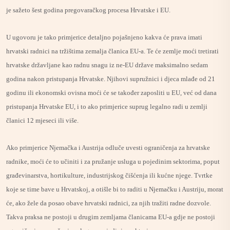
je sažeto šest godina pregovaračkog procesa Hrvatske i EU.
U ugovoru je tako primjerice detaljno pojašnjeno kakva će prava imati
hrvatski radnici na tržištima zemalja članica EU-a. Te će zemlje moći tretirati
hrvatske državljane kao radnu snagu iz ne-EU države maksimalno sedam
godina nakon pristupanja Hrvatske. Njihovi supružnici i djeca mlađe od 21
godinu ili ekonomski ovisna moći će se također zaposliti u EU, već od dana
pristupanja Hrvatske EU, i to ako primjerice suprug legalno radi u zemlji
članici 12 mjeseci ili više.
Ako primjerice Njemačka i Austrija odluče uvesti ograničenja za hrvatske
radnike, moći će to učiniti i za pružanje usluga u pojedinim sektorima, poput
građevinarstva, hortikulture, industrijskog čišćenja ili kućne njege. Tvrtke
koje se time bave u Hrvatskoj, a otišle bi to raditi u Njemačku i Austriju, morat
će, ako žele da posao obave hrvatski radnici, za njih tražiti radne dozvole.
Takva praksa ne postoji u drugim zemljama članicama EU-a gdje ne postoji