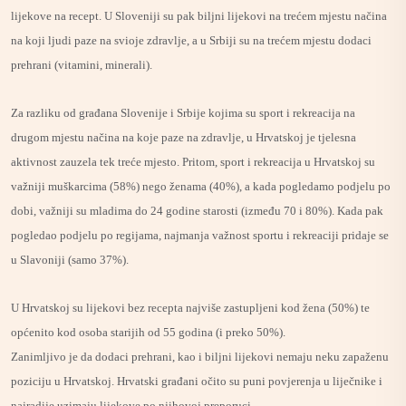
lijekove na recept. U Sloveniji su pak biljni lijekovi na trećem mjestu načina
na koji ljudi paze na svioje zdravlje, a u Srbiji su na trećem mjestu dodaci
prehrani (vitamini, minerali).
Za razliku od građana Slovenije i Srbije kojima su sport i rekreacija na
drugom mjestu načina na koje paze na zdravlje, u Hrvatskoj je tjelesna
aktivnost zauzela tek treće mjesto. Pritom, sport i rekreacija u Hrvatskoj su
važniji muškarcima (58%) nego ženama (40%), a kada pogledamo podjelu po
dobi, važniji su mladima do 24 godine starosti (između 70 i 80%). Kada pak
pogledao podjelu po regijama, najmanja važnost sportu i rekreaciji pridaje se
u Slavoniji (samo 37%).
U Hrvatskoj su lijekovi bez recepta najviše zastupljeni kod žena (50%) te
općenito kod osoba starijih od 55 godina (i preko 50%).
Zanimljivo je da dodaci prehrani, kao i biljni lijekovi nemaju neku zapaženu
poziciju u Hrvatskoj. Hrvatski građani očito su puni povjerenja u liječnike i
najradije uzimaju lijekove po njihovoj preporuci.