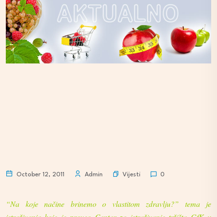
Vijesti
October 12, 2011
Admin
0
“Na koje načine brinemo o vlastitom zdravlju?” tema je
istraživanja koje je proveo Centar za istraživanje tržišta GfK u