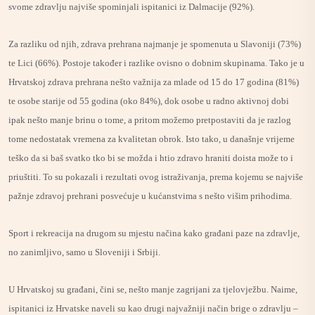
svome zdravlju najviše spominjali ispitanici iz Dalmacije (92%).
Za razliku od njih, zdrava prehrana najmanje je spomenuta u Slavoniji (73%)
te Lici (66%). Postoje također i razlike ovisno o dobnim skupinama. Tako je u
Hrvatskoj zdrava prehrana nešto važnija za mlade od 15 do 17 godina (81%)
te osobe starije od 55 godina (oko 84%), dok osobe u radno aktivnoj dobi
ipak nešto manje brinu o tome, a pritom možemo pretpostaviti da je razlog
tome nedostatak vremena za kvalitetan obrok. Isto tako, u današnje vrijeme
teško da si baš svatko tko bi se možda i htio zdravo hraniti doista može to i
priuštiti. To su pokazali i rezultati ovog istraživanja, prema kojemu se najviše
pažnje zdravoj prehrani posvećuje u kućanstvima s nešto višim prihodima.
Sport i rekreacija na drugom su mjestu načina kako građani paze na zdravlje,
no zanimljivo, samo u Sloveniji i Srbiji.
U Hrvatskoj su građani, čini se, nešto manje zagrijani za tjelovježbu. Naime,
ispitanici iz Hrvatske naveli su kao drugi najvažniji način brige o zdravlju –