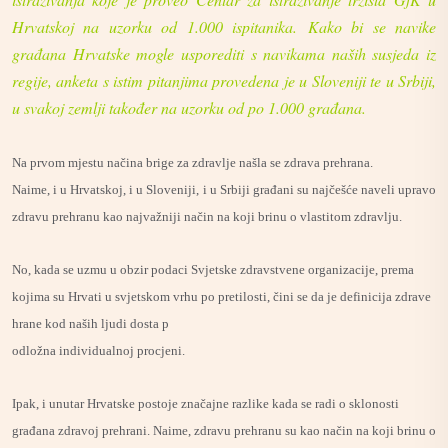
Hrvatskoj na uzorku od 1.000 ispitanika. Kako bi se navike
građana Hrvatske mogle usporediti s navikama naših susjeda iz
regije, anketa s istim pitanjima provedena je u Sloveniji te u Srbiji,
u svakoj zemlji također na uzorku od po 1.000 građana.
Na prvom mjestu načina brige za zdravlje našla se zdrava prehrana.
Naime, i u Hrvatskoj, i u Sloveniji, i u Srbiji građani su najčešće naveli upravo
zdravu prehranu kao najvažniji način na koji brinu o vlastitom zdravlju.
No, kada se uzmu u obzir podaci Svjetske zdravstvene organizacije, prema
kojima su Hrvati u svjetskom vrhu po pretilosti, čini se da je definicija zdrave
hrane kod naših ljudi dosta p
odložna individualnoj procjeni.
Ipak, i unutar Hrvatske postoje značajne razlike kada se radi o sklonosti
građana zdravoj prehrani. Naime, zdravu prehranu su kao način na koji brinu o