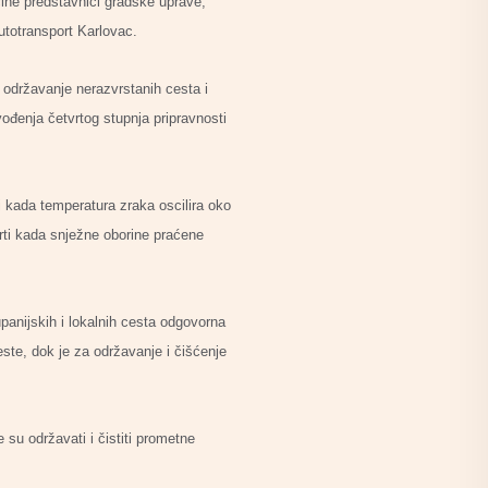
ine predstavnici gradske uprave,
utotransport Karlovac.
 održavanje nerazvrstanih cesta i
ođenja četvrtog stupnja pripravnosti
 kada temperatura zraka oscilira oko
vrti kada snježne oborine praćene
anijskih i lokalnih cesta odgovorna
ste, dok je za održavanje i čišćenje
 su održavati i čistiti prometne