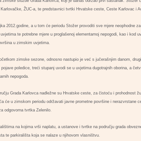
a zimske službe Grada Karlovca, koji je danas održao prvi sastanak. Stožer č
U Karlovačke, ŽUC-a, te predstavnici tvrtki Hrvatske ceste, Ceste Karlovac i A
jka 2012.godine, a u tom će periodu Stožer provoditi sve mjere neophodne za
uvjetima te potrebne mjere u proglašenoj elementarnoj nepogodi, kao i kod uv
ovršina u zimskim uvjetima.
 početkom zimske sezone, odnosno nastupio je već s jučerašnjim danom, drugi
pojave poledice, treći stupanj uvodi se u uvjetima dugotrajnih oborina, a čet
tarnih nepogoda.
ručju Grada Karlovca nadležne su Hrvatske ceste, za čistoću i prohodnost žup
ća će u zimskom periodu održavati javne prometne površine i nerazvrstane ce
aza odgovorna tvrtka Zelenilo.
ralištima na kojima vrši naplatu, a ustanove i tvrtke na području grada obvezne
sta te parkirališta koja se nalaze u njihovom vlasništvu.