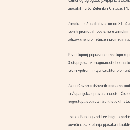
kamenog agregata, javljaju iz Stožer
gradskih tvrtki Zelenilo i Čistoća, P
Zimska služba djelovat će do 31.ožu
javnih prometnih površina u zimskim 
održavanja prometnica i prometnih p
Prvi stupanj pripravnosti nastupa s
0 stupnjeva uz mogućnost oborina te 
jakim vjetrom imaju karakter elemen
Za održavanje državnih cesta na pod
ja Županijska uprava za ceste, Čisto
nogostupa,šetnica i biciklističkih st
Tvrtka Parking vodit će brigu o parki
površine za kretanje pješaka i bicikli