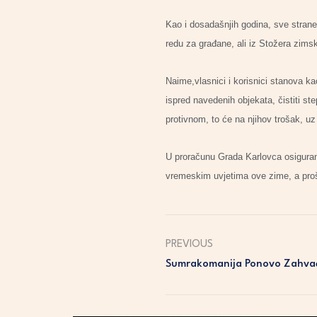
Kao i dosadašnjih godina, sve strane
redu za građane, ali iz Stožera zimsk
Naime,vlasnici i korisnici stanova ka
ispred navedenih objekata, čistiti st
protivnom, to će na njihov trošak, uz
U proračunu Grada Karlovca osigurano
vremeskim uvjetima ove zime, a proš
PREVIOUS
Sumrakomanija Ponovo Zahvać