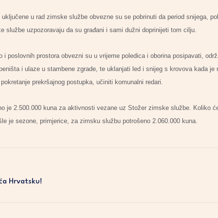
 uključene u rad zimske službe obvezne su se pobrinuti da period snijega, po
e službe uzpozoravaju da su građani i sami dužni doprinijeti tom cilju.
o i poslovnih prostora obvezni su u vrijeme poledica i oborina posipavati, održa
epeništa i ulaze u stambene zgrade, te uklanjati led i snijeg s krovova kada je
 pokretanje prekršajnog postupka, učiniti komunalni redari.
 je 2.500.000 kuna za aktivnosti vezane uz Stožer zimske službe. Koliko će b
le je sezone, primjerice, za zimsku službu potrošeno 2.060.000 kuna.
a Hrvatsku!