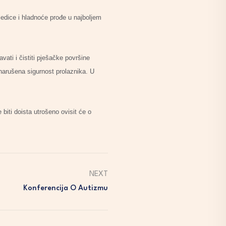
ledice i hladnoće prođe u najboljem
vati i čistiti pješačke površine
 narušena sigurnost prolaznika. U
iti doista utrošeno ovisit će o
NEXT
Konferencija O Autizmu