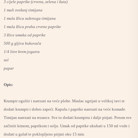
3 cijele paprike (crvena, zelena i žuta)
1 mali svežanj timijana
1 mala žlica sušenoga timijana
1 mala žlica praha crvene paprike
3 žlice umaka od paprike
500 g gljiva bukovača
1/4 litre krem jogutra
sol
papar
Opis:
Krumpir oguliti i narezati na veće plohe. Maslac ugrijati u velikoj tavi te
dodati krumpir i dobro zapeći. Kapulu i paprike narezati na veće komade.
Timijan narezati na rezance. Sve to dodati krumpiru i dalje pirjati. Potom sve
začiniti kimom, paprikom i solju. Umak od paprike ukuhati u 150 ml vode i
dodati u gulaš te poklopljeno pirjati oko 15 min.