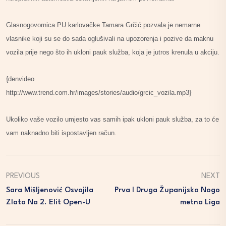
Glasnogovornica PU karlovačke Tamara Grčić pozvala je nemarne
vlasnike koji su se do sada oglušivali na upozorenja i pozive da maknu
vozila prije nego što ih ukloni pauk služba, koja je jutros krenula u akciju.
{denvideo
http://www.trend.com.hr/images/stories/audio/grcic_vozila.mp3}
Ukoliko vaše vozilo umjesto vas samih ipak ukloni pauk služba, za to će
vam naknadno biti ispostavljen račun.
PREVIOUS
NEXT
Sara Mišljenović Osvojila
Prva I Druga Županijska Nogo
Zlato Na 2. Elit Open-U
Metna Liga