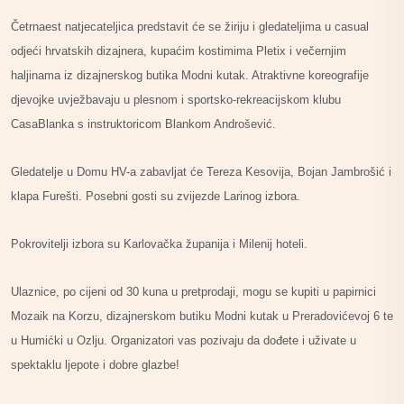
Četrnaest natjecateljica predstavit će se žiriju i gledateljima u casual
odjeći hrvatskih dizajnera, kupaćim kostimima Pletix i večernjim
haljinama iz dizajnerskog butika Modni kutak.
Atraktivne koreografije
djevojke uvježbavaju u plesnom i sportsko-rekreacijskom klubu
CasaBlanka s instruktoricom Blankom Androšević.
Gledatelje u Domu HV-a zabavljat će Tereza Kesovija, Bojan Jambrošić i
klapa Furešti. Posebni gosti su zvijezde Larinog izbora.
Pokrovitelji izbora su Karlovačka županija i Milenij hoteli.
Ulaznice, po cijeni od 30 kuna u pretprodaji, mogu se kupiti u papirnici
Mozaik na Korzu, dizajnerskom butiku Modni kutak u Preradovićevoj 6 te
u Humićki u Ozlju. Organizatori vas pozivaju da dođete i uživate u
spektaklu ljepote i dobre glazbe!