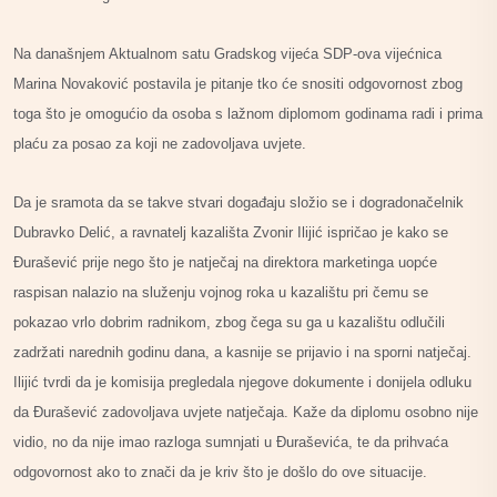
Na današnjem Aktualnom satu Gradskog vijeća SDP-ova vijećnica
Marina Novaković postavila je pitanje tko će snositi odgovornost zbog
toga što je omogućio da osoba s lažnom diplomom godinama radi i prima
plaću za posao za koji ne zadovoljava uvjete.
Da je sramota da se takve stvari događaju složio se i dogradonačelnik
Dubravko Delić, a ravnatelj kazališta Zvonir Ilijić ispričao je kako se
Đurašević prije nego što je natječaj na direktora marketinga uopće
raspisan nalazio na služenju vojnog roka u kazalištu pri čemu se
pokazao vrlo dobrim radnikom, zbog čega su ga u kazalištu odlučili
zadržati narednih godinu dana, a kasnije se prijavio i na sporni natječaj.
Ilijić tvrdi da je komisija pregledala njegove dokumente i donijela odluku
da Đurašević zadovoljava uvjete natječaja. Kaže da diplomu osobno nije
vidio, no da nije imao razloga sumnjati u Đuraševića, te da prihvaća
odgovornost ako to znači da je kriv što je došlo do ove situacije.