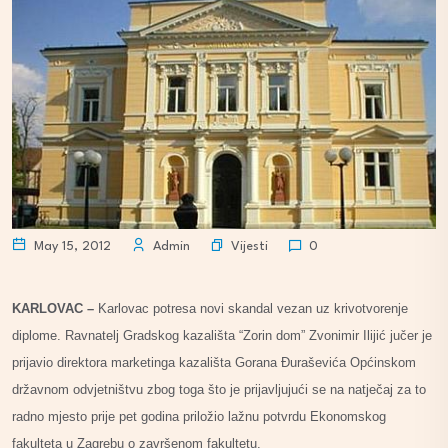
Vijesti
May 15, 2012
Admin
0
KARLOVAC –
Karlovac potresa novi skandal vezan uz krivotvorenje
diplome. Ravnatelj Gradskog kazališta “Zorin dom” Zvonimir Ilijić jučer je
prijavio direktora marketinga kazališta Gorana Đuraševića Općinskom
državnom odvjetništvu zbog toga što je prijavljujući se na natječaj za to
radno mjesto prije pet godina priložio lažnu potvrdu
Ekonomskog
fakulteta u Zagrebu
o završenom fakultetu.