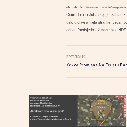
{denvideo http://www.trend.com.hr/images/sto
Osim Damira Jelića koji je izabran 
ušlo u glavna tijela stranke. Jedan 
odbor. Predsjednik županijskog HDZ-a
PREVIOUS
Kakve Promjene Na Tržištu Ra