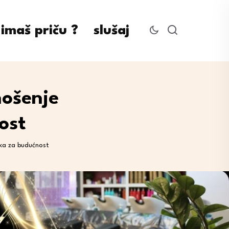
imaš priču ?
slušaj
nošenje
ost
luka za budućnost