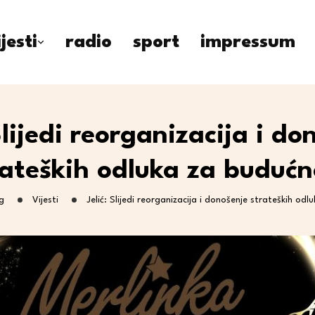
ijesti
radio
sport
impressum
 Slijedi reorganizacija i do
rateških odluka za budućn
g
Vijesti
Jelić: Slijedi reorganizacija i donošenje strateških od