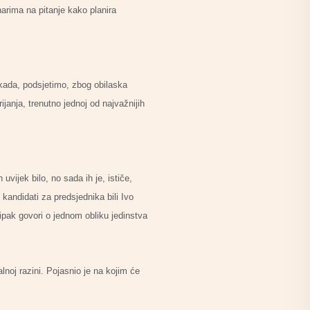
arima na pitanje kako planira
 kada, podsjetimo, zbog obilaska
anja, trenutno jednoj od najvažnijih
vijek bilo, no sada ih je, ističe,
kandidati za predsjednika bili Ivo
 ipak govori o jednom obliku jedinstva
lnoj razini. Pojasnio je na kojim će