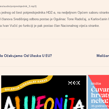
ries/audio/potpredsjednik_3.mp3}
za jednog od šest potpredsjednika HDZ-a, na nedjeljnom Općem saboru stranke
od članova Središnjeg odbora postao je Ogulinac Tone Radočaj, a Karlovčanin
 Ivan Vučić po funkciji je pak postao član Nacionalnog vijeća stranke.
da Očekujemo Od Ulaska U EU?
Mališan