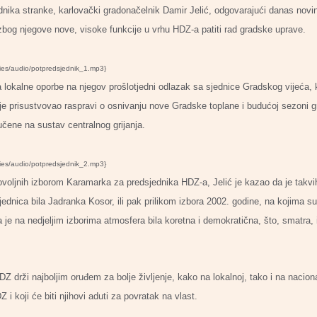
dnika stranke, karlovački gradonačelnik Damir Jelić, odgovarajući danas novin
i zbog njegove nove, visoke funkcije u vrhu HDZ-a patiti rad gradske uprave.
ries/audio/potpredsjednik_1.mp3}
ova lokalne oporbe na njegov prošlotjedni odlazak sa sjednice Gradskog vijeća,
prisustvovao raspravi o osnivanju nove Gradske toplane i budućoj sezoni grij
jučene na sustav centralnog grijanja.
ries/audio/potpredsjednik_2.mp3}
voljnih izborom Karamarka za predsjednika HDZ-a, Jelić je kazao da je takvih u
dnica bila Jadranka Kosor, ili pak prilikom izbora 2002. godine, na kojima su 
a je na nedjeljim izborima atmosfera bila koretna i demokratična, što, smatra,
DZ drži najboljim oruđem za bolje življenje, kako na lokalnoj, tako i na naciona
i koji će biti njihovi aduti za povratak na vlast.