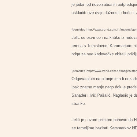
je jedan od novoizabranih potpredsje
uskladiti ove dvije dužnosti i hoće l
{denvideo http://www.trend.com.hr/images/sto
Jelić se osvrnuo i na kritike iz red
terena s Tomislavom Karamarkom nije 
briga za sve karlovačke obitelji prikl
{denvideo http://www.trend.com.hr/images/sto
Odgovarajući na pitanje ima li nezado
ipak znatno manje nego dok je predsje
Sanader i Ivić Pašalić. Naglasio je d
stranke.
Jelić je i ovom prilikom ponovio da H
se temeljima bazirati Karamarkov HDZ 