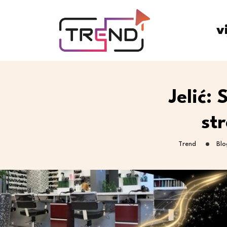
v
Jelić:
st
Trend
Blo