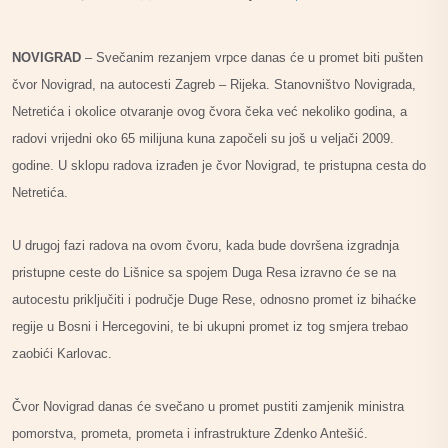
NOVIGRAD
– Svečanim rezanjem vrpce danas će u promet biti pušten
čvor Novigrad, na autocesti Zagreb – Rijeka. Stanovništvo Novigrada,
Netretića i okolice otvaranje ovog čvora čeka već nekoliko godina, a
radovi vrijedni oko 65 milijuna kuna započeli su još u veljači 2009.
godine. U sklopu radova izrađen je čvor Novigrad, te pristupna cesta do
Netretića.
U drugoj fazi radova na ovom čvoru, kada bude dovršena izgradnja
pristupne ceste do Lišnice sa spojem Duga Resa izravno će se na
autocestu priključiti i područje Duge Rese, odnosno promet iz bihaćke
regije u Bosni i Hercegovini, te bi ukupni promet iz tog smjera trebao
zaobići Karlovac.
Čvor Novigrad danas će svečano u promet pustiti zamjenik ministra
pomorstva, prometa, prometa i infrastrukture Zdenko Antešić.