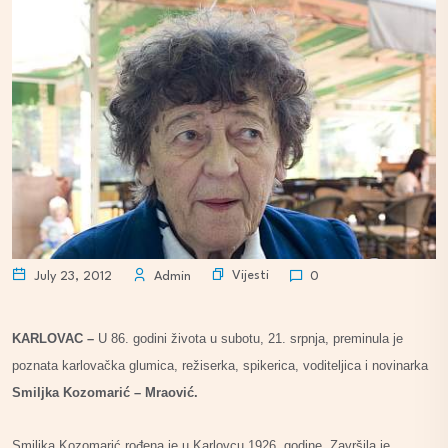
Vijesti
July 23, 2012
Admin
0
KARLOVAC –
U 86. godini života u subotu, 21. srpnja, preminula je
poznata karlovačka glumica, režiserka, spikerica, voditeljica i novinarka
Smiljka Kozomarić – Mraović.
Smiljka Kozomarić rođena je u Karlovcu 1926. godine. Završila je