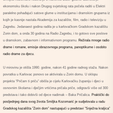
ekonomsku školu i nakon Drugog svjetskog rata počela raditi u Elektri
paralelno pohađajući satove glume u institucijama i dramskim grupama iz
kojih je kasnije nastala Akademija za kazalište, film, radio i televiziju u
Zagrebu. Jedanaest godina radila je u karlovačkom Gradskom kazalištu
Zorin dom, a onda 30 godina na Radio Zagrebu, i to gotovo sve poslove
u dramskom, zabavnom i informativnom programu.
Režirala mnoge radio
drame i romane, emisije obrazovnoga programa, panoptikume i osobito
radio drame za djecu.
U mirovinu je otišla 1990. godine, nakon 41 godine radnog staža. Nakon
povratka u Karlovac ponovo se aktivirala u Zorin domu. U sklopu
projekta “Pričam ti priču” obišla je cijelu Karlovačku županiju i djeci u
osnovnim školama i dječjim vrtićima pričala priče, odigravši više od 300
predstava i tako dobivši od djece nadimak – Baka Pričalica.
Praktički do
posljednjeg dana svog života Smiljka Kozomarić je sudjelovala u radu
Gradskog kazališta ”Zorin dom” nastupajući u predstavi ”Snježna kraljica”