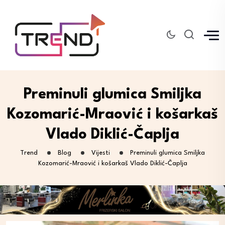
Preminuli glumica Smiljka
Kozomarić-Mraović i košarkaš
Vlado Diklić-Čaplja
Trend
Blog
Vijesti
Preminuli glumica Smiljka
Kozomarić-Mraović i košarkaš Vlado Diklić-Čaplja