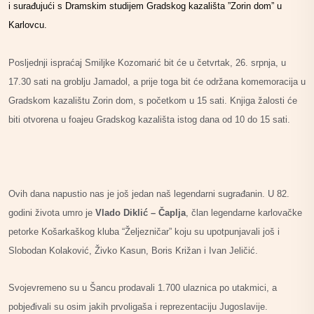
i surađujući s Dramskim studijem Gradskog kazališta ”Zorin dom” u
Karlovcu.
Posljednji ispraćaj Smiljke Kozomarić bit će u četvrtak, 26. srpnja, u
17.30 sati na groblju Jamadol, a prije toga bit će održana komemoracija u
Gradskom kazalištu Zorin dom, s početkom u 15 sati.
Knjiga žalosti će
biti otvorena u foajeu Gradskog kazališta istog dana od 10 do 15 sati.
Ovih dana napustio nas je još jedan naš legendarni sugrađanin.
U 82.
godini života umro je
Vlado Diklić – Čaplja
, član legendarne karlovačke
petorke Košarkaškog kluba “Željezničar” koju su upotpunjavali još i
Slobodan Kolaković, Živko Kasun, Boris Križan i Ivan Jeličić.
Svojevremeno su u Šancu prodavali 1.700 ulaznica po utakmici, a
pobjeđivali su osim jakih prvoligaša i reprezentaciju Jugoslavije.