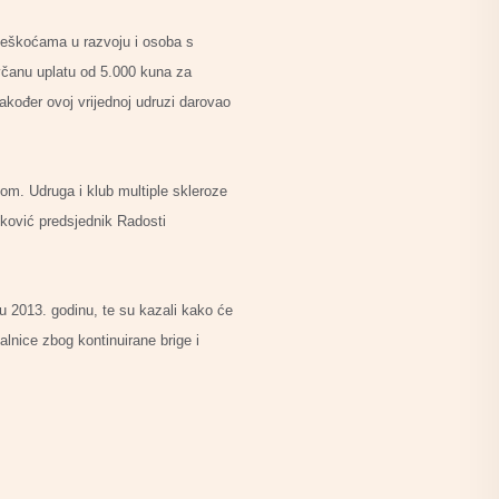
oteškoćama u razvoju i osoba s
včanu uplatu od 5.000 kuna za
akođer ovoj vrijednoj udruzi darovao
tom. Udruga i klub multiple skleroze
nković predsjednik Radosti
u 2013. godinu, te su kazali kako će
lnice zbog kontinuirane brige i