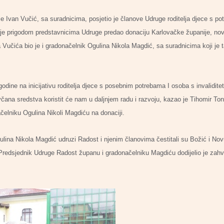
 Ivan Vučić, sa suradnicima, posjetio je članove Udruge roditelja djece s p
 je prigodom predstavnicima Udruge predao donaciju Karlovačke županije, no
Vučića bio je i gradonačelnik Ogulina Nikola Magdić, sa suradnicima koji je t
dine na inicijativu roditelja djece s posebnim potrebama I osoba s invalidite
čana sredstva koristit će nam u daljnjem radu i razvoju, kazao je Tihomir To
čelniku Ogulina Nikoli Magdiću na donaciji.
lina Nikola Magdić udruzi Radost i njenim članovima čestitali su Božić i Nov
 Predsjednik Udruge Radost županu i gradonačelniku Magdiću dodijelio je zahva