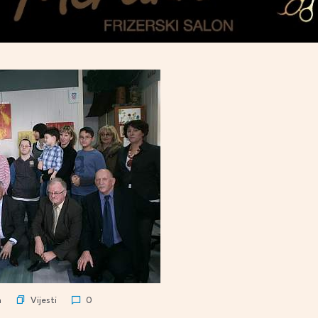
Vijesti
n
0