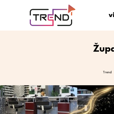
v
Župa
Trend