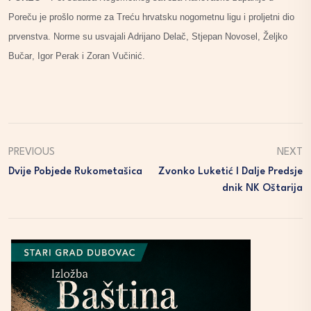
Poreču
je prošlo
norme
za
Treću hrvatsku nogometnu ligu i
proljetni dio
prvenstva. Norme su usvajali
A
drijano Delač
, S
tjepan Novosel
, Ž
eljko
Bučar
, Igor Perak i Zoran Vučinić.
PREVIOUS
NEXT
Dvije Pobjede Rukometašica
Zvonko Luketić I Dalje Predsje
Dnik NK Oštarija