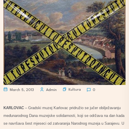
Kultura
March 5, 2013
Admin
0
KARLOVAC
– Gradski muzej Karlovac pridružio se jučer obilježavanju
međunarodnog Dana muzejske solidarnosti, koji se održava na dan kada
se navršava šest mjeseci od zatvaranja Narodnog muzeja u Sarajevu. U