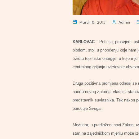
March 8, 2013
Admin
KARLOVAC
– Peticija, prosvjed i os
plodom, stoji u priopćenju koje nam 
tržištu toplinske energije, u kojem j
centralnog grijanja uvjetovale obvez
Druga pozitivna promjena odnosi se n
nacrtu novog Zakona, vlasnici stanov
predstavnik suvlasnika. Tek nakon po
poručuje Švegar.
Međutim, u predloženi novi Zakon uve
stan na zajedničkom mjerilu može izd