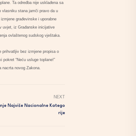
toplane. Ta odredba nije usklađena sa
m vlasniku stana jamči pravo da u
je izmjene građevinske i uporabne
 uvjet, iz Građanske inicijative
ljenja ovlaštenog sudskog vještaka.
 prihvatljiv bez izmjene propisa o
i pokret “Neću usluge toplane!”
ma nacrta novog Zakona.
NEXT
kinje Najviše Nacionalne Katego
Rije