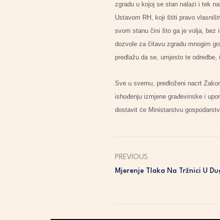
zgradu u kojoj se stan nalazi i tek n
Ustavom RH, koji štiti pravo vlasni
svom stanu čini što ga je volja, bez
dozvole za čitavu zgradu mnogim građa
predlažu da se, umjesto te odredbe, 
Sve u svemu, predloženi nacrt Zakona 
ishođenju izmjene građevinske i upor
dostavit će Ministarstvu gospodarstv
PREVIOUS
Mjerenje Tlaka Na Tržnici U Du