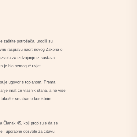
e zaštite potrošača, urodili su
javnu raspravu nacrt novog Zakona o
dozvolu za izdvajanje iz sustava
to je bio nemoguć uvjet.
pisuje ugovor s toplanom. Prema
anje imat će vlasnik stana, a ne više
to također smatramo korektnim,
a Članak 45, koji propisuje da se
ke i uporabne dozvole za čitavu