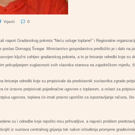
Vijesti
0
tali napori Građanskog pokreta “Neću usluge toplane!” i Regionalne organizacij
je poslao Domagoj Švegar. Ministarstvo gospodarstva predložilo je i dalo na 
e usvojen ključni zahtjev građanskog pokreta, a to je brisanje odredbi koje su 
nim prikupljanjem suglasnosti svih vlasnika stanova na zajedničkom mjerilu, š
a brisanje odredbi koje su propisivale da predstavnik suvlasnika zgrade pot
a će izravno potpisivati pojedinačne ugovore s toplanom, a ovlast za potpisiv
tpisa ugovora, toplana će imati pravno uporište za ispostavljanje računa, š
dene su i odredbe koje nipošto nisu prihvatljive, a najveći problem predstavlj
vojiti iz sustava centralnog grijanja tek nakon ishođenja promjene građevins