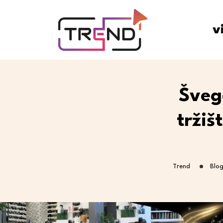
v
Šveg
tržiš
Trend
Blo