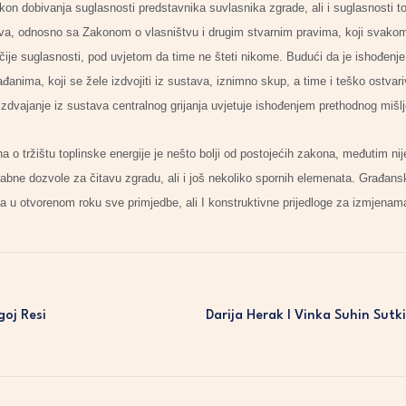
akon dobivanja suglasnosti predstavnika suvlasnika zgrade, ali i suglasnosti 
štva, odnosno sa Zakonom o vlasništvu i drugim stvarnim pravima, koji svako
 ičije suglasnosti, pod uvjetom da time ne šteti nikome. Budući da je ishođen
nima, koji se žele izdvojiti iz sustava, iznimno skup, a time i teško ostvariv
izdvajanje iz sustava centralnog grijanja uvjetuje ishođenjem prethodnog miš
o tržištu toplinske energije je nešto bolji od postojećih zakona, međutim nije
abne dozvole za čitavu zgradu, ali i još nekoliko spornih elemenata. Građansk
a u otvorenom roku sve primjedbe, ali I konstruktivne prijedloge za izmjena
goj Resi
Darija Herak I Vinka Suhin Sut