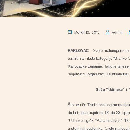
March 13, 2013
Admin
KARLOVAC –
Sve o malonogometnom
turniru za mlađe kategorije “Brank
Karlovačke županije. Tako je iznesen
nogometnu organizaciju sufinancira i
Stižu “Udinese” i “Pan
Što se tiče Tradicionalnog memorijaln
da bi trebao trajati od 18. do 23. lip
“Udinese”, grčki “Panathinaikos”, “Di
tristotinjak sudionika. Cijelo natje