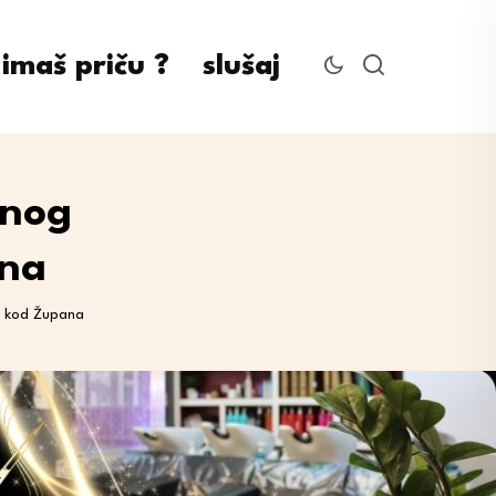
imaš priču ?
slušaj
tnog
ana
a kod Župana