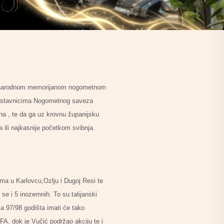
đunarodnom memorijanom nogometnom
redstavnicima Nogometnog saveza
una , te da ga uz krovnu županijsku
 ili najkasnije početkom svibnja.
tima u Karlovcu,Ozlju i Dugoj Resi te
 se i 5 inozemnih. To su talijanski
ima 97/98 godišta imati će tako
FA, dok je Vučić podržao akciju te i