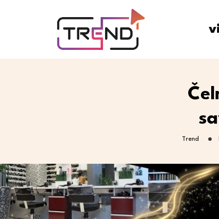
v
Čel
sa
Trend