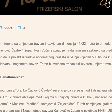
Sport
0
 terenu sa umjetnom travom i rasvjetom dimenzija 44×22 metra te o me
o Čavlović Čavlek”, župan Ivan Vučić saznao je na današnjem sastanku sa p
o da je projekt izgradnje nogometnog igrališta u Slunju vrijedan 500 tisuća k
 Hrvatski nogometni savez. Teren bi svečano trebao biti otvoren krajem travnja
athinaikos”
og turnira “Branko Čavlović Čavlek” rečeno je da će se isti održati na igrališ
nja. Uz 12 hrvatskih ekipa među kojima su najbolji hrvatski klubovi, natjecati će
namo” iz Moskve, “Maribor” i sarajevski “Željezničar”. Turnir namjenjen igrač
canje u organizaciji Nogometnog saveza Karlovačke županije pokrivaju HNS i UE