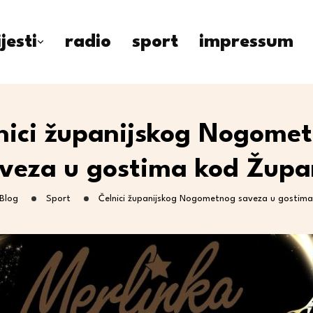
ijesti
radio
sport
impressum
nici županijskog Nogome
veza u gostima kod Žup
Blog
Sport
Čelnici županijskog Nogometnog saveza u gostim