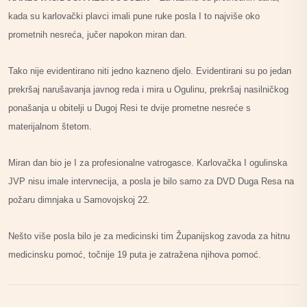
kada su karlovački plavci imali pune ruke posla I to najviše oko
prometnih nesreća, jučer napokon miran dan.
Tako nije evidentirano niti jedno kazneno djelo. Evidentirani su po jedan
prekršaj narušavanja javnog reda i mira u Ogulinu, prekršaj nasilničkog
ponašanja u obitelji u Dugoj Resi te dvije prometne nesreće s
materijalnom štetom.
Miran dan bio je I za profesionalne vatrogasce. Karlovačka I ogulinska
JVP nisu imale intervnecija, a posla je bilo samo za DVD Duga Resa na
požaru dimnjaka u Samovojskoj 22.
Nešto više posla bilo je za medicinski tim Županijskog zavoda za hitnu
medicinsku pomoć, točnije 19 puta je zatražena njihova pomoć.