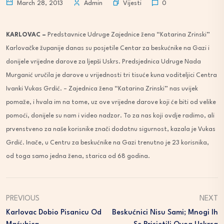
Vijesti
March 28, 2013
Admin
0
KARLOVAC –
Predstavnice Udruge Zajednice žena “Katarina Zrinski”
Karlovačke županije danas su posjetile Centar za beskućnike na Gazi i
donijele vrijedne darove za ljepši Uskrs. Predsjednica Udruge Nada
Murganić uručila je darove u vrijednosti tri tisuće kuna voditeljici Centra
Ivanki Vukas Grdić. – Zajednica žena “Katarina Zrinski” nas uvijek
pomaže, i hvala im na tome, uz ove vrijedne darove koji će biti od velike
pomoći, donijele su nam i video nadzor. To za nas koji ovdje radimo, ali
prvenstveno za naše korisnike znači dodatnu sigurnost, kazala je Vukas
Grdić. Inače, u Centru za beskućnike na Gazi trenutno je 23 korisnika,
od toga samo jedna žena, starica od 68 godina.
PREVIOUS
NEXT
Karlovac Dobio Pisanicu Od
Beskućnici Nisu Sami; Mnogi Ih