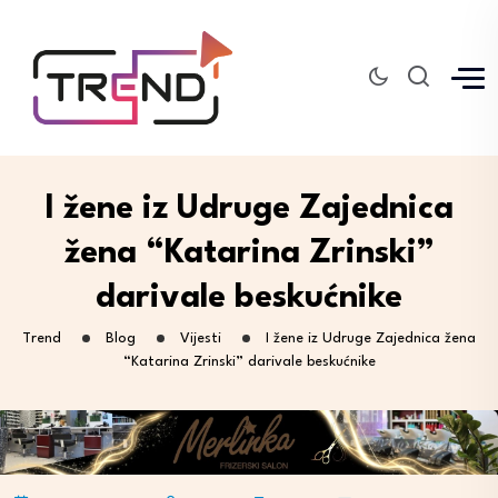
I žene iz Udruge Zajednica
žena “Katarina Zrinski”
darivale beskućnike
Trend
Blog
Vijesti
I žene iz Udruge Zajednica žena
“Katarina Zrinski” darivale beskućnike