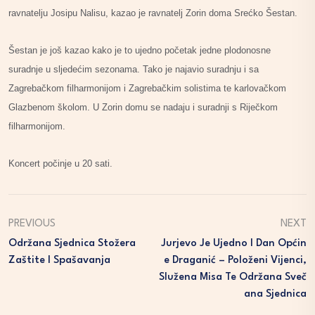
ravnatelju Josipu Nalisu, kazao je ravnatelj Zorin doma Srećko Šestan.
Šestan je još kazao kako je to ujedno početak jedne plodonosne
suradnje u sljedećim sezonama. Tako je najavio suradnju i sa
Zagrebačkom filharmonijom i Zagrebačkim solistima te karlovačkom
Glazbenom školom. U Zorin domu se nadaju i suradnji s Riječkom
filharmonijom.
Koncert počinje u 20 sati.
PREVIOUS
NEXT
Održana Sjednica Stožera
Jurjevo Je Ujedno I Dan Općin
Zaštite I Spašavanja
E Draganić – Položeni Vijenci,
Služena Misa Te Održana Sveč
Ana Sjednica