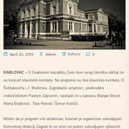
Kultura
April 23, 2013
Admin
0
KARLOVAC –
U Gradskom kazalištu Zorin dom ovog četvrtka održat će
se koncert klavirskih kvinteta. Na programu su dva klavirska kvinteta, D.
Šoštakoviča i J. Brahmsa. Zagrebački umjetnici, predvođeni
violončelistom Pavlom Zajcevim, nastupit će u sastavu Marijan Đuzel,
Marta Bratković, Tara Horvat i Šimun Končić.
Mislim da je program vrlo atraktivan, koncert je organiziran zahvaljujući
Koncertnoj direkciji Zagreb te se ovim se putem zahvaljujem njihovom