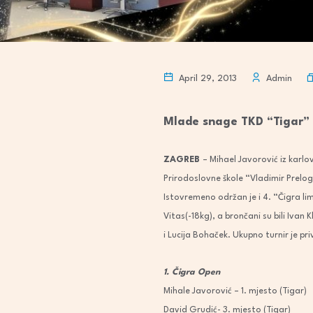
April 29, 2013
Admin
Mlade snage TKD “Tigar”
ZAGREB
– Mihael Javorović iz karl
Prirodoslovne škole “Vladimir Prelog
Istovremeno održan je i 4. “Čigra li
Vitas(-18kg), a brončani su bili Ivan 
i Lucija Bohaček. Ukupno turnir je p
1. Čigra Open
Mihale Javorović – 1. mjesto (Tigar)
David Grudić- 3. mjesto (Tigar)