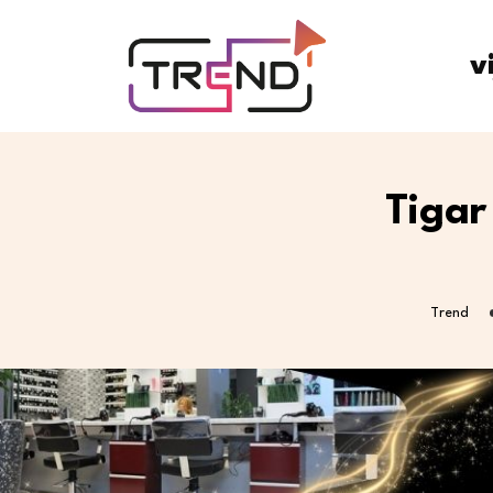
v
Tigar
Trend