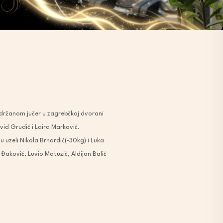
održanom jučer u zagrebčkoj dvorani
vid Grudić i Laira Marković.
 uzeli Nikola Brnardić(-30kg) i Luka
d Đaković, Luvio Matuzić, Aldijan Balić