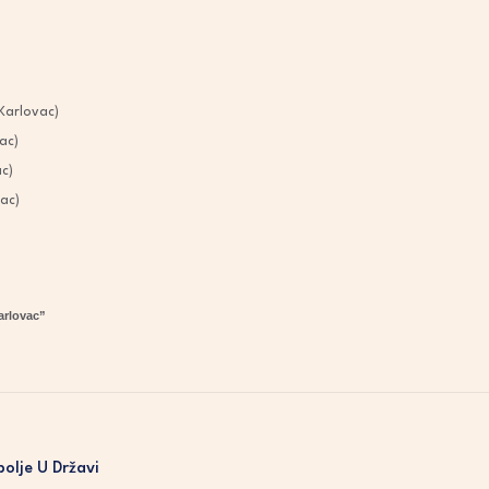
(Karlovac)
lovac)
ac)
vac)
Karlovac”
olje U Državi