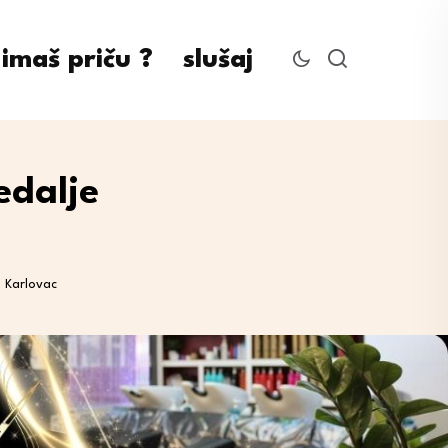
imaš priču ?
slušaj
edalje
D Karlovac