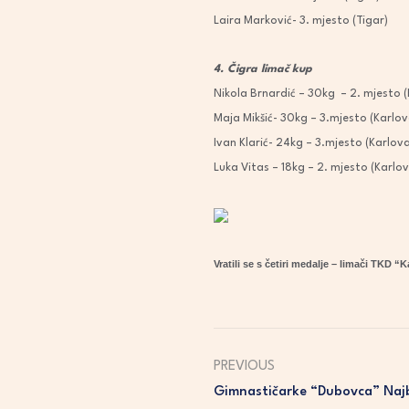
Laira Marković- 3. mjesto (Tigar)
4. Čigra limač kup
Nikola Brnardić – 30kg – 2. mjesto 
Maja Mikšić- 30kg – 3.mjesto (Kar
Ivan Klarić- 24kg – 3.mjesto (Karlov
Luka Vitas – 18kg – 2. mjesto (Karlo
Vratili se s četiri medalje – limači TKD “
PREVIOUS
Gimnastičarke “Dubovca” Najb