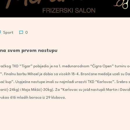
Sport
0
 na svom prvom nastupu
ovačkog TKD “Tigar” pobijedio je na 1. međunarodnom “Čigra Open” turniru 
”. Finalnu borbu Mihael je dobio sa visokih 18-4. Brončane medalje uzeli su Da
mač kup”. Uspješne nastupe imali su najmlađi urazsti TKD “Karlovac”. Srebro su
Klarić(-24kg) i Maja Mikšić(-30kg). Za “Karlovac su jošđ nastupili Martin i Davi
rivukao 616 mladih boraca iz 29 klubova.