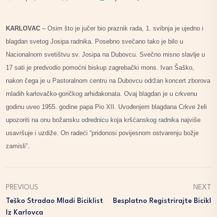
KARLOVAC
– Osim što je jučer bio praznik rada, 1. svibnja je ujedno i
blagdan svetog Josipa radnika. Posebno svečano tako je bilo u
Nacionalnom svetištvu sv. Josipa na Dubovcu. Svečno misno slavlje u
17 sati je predvodio pomoćni biskup zagrebački mons. Ivan Šaško,
nakon čega je u Pastoralnom centru na Dubovcu održan koncert zborova
mladih karlovačko-goričkog arhiđakonata. Ovaj blagdan je u crkvenu
godinu uveo 1955. godine papa Pio XII. Uvođenjem blagdana Crkve želi
upozoriti na onu božansku odrednicu koja kršćanskog radnika najviše
usavršuje i uzdiže. On radeći “pridonosi povijesnom ostvarenju božje
zamisli”.
PREVIOUS
NEXT
Teško Stradao Mladi Biciklist
Besplatno Registrirajte Bicikl
Iz Karlovca