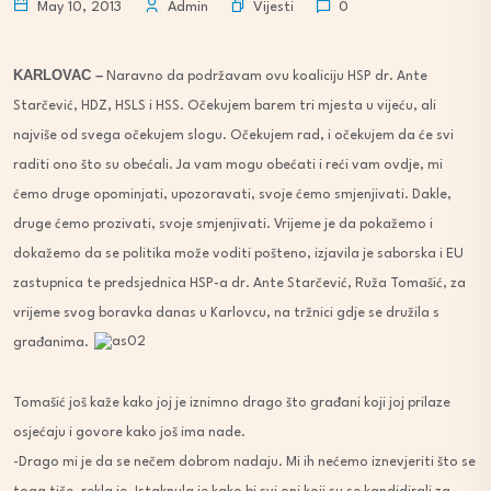
Vijesti
May 10, 2013
Admin
0
KARLOVAC –
Naravno da podržavam ovu koaliciju HSP dr. Ante
Starčević, HDZ, HSLS i HSS. Očekujem barem tri mjesta u vijeću, ali
najviše od svega očekujem slogu. Očekujem rad, i očekujem da će svi
raditi ono što su obećali. Ja vam mogu obećati i reći vam ovdje, mi
ćemo druge opominjati, upozoravati, svoje ćemo smjenjivati. Dakle,
druge ćemo prozivati, svoje smjenjivati. Vrijeme je da pokažemo i
dokažemo da se politika može voditi pošteno, izjavila je saborska i EU
zastupnica te predsjednica HSP-a dr. Ante Starčević, Ruža Tomašić, za
vrijeme svog boravka danas u Karlovcu, na tržnici gdje se družila s
građanima.
Tomašić još kaže kako joj je iznimno drago što građani koji joj prilaze
osjećaju i govore kako još ima nade.
-Drago mi je da se nečem dobrom nadaju. Mi ih nećemo iznevjeriti što se