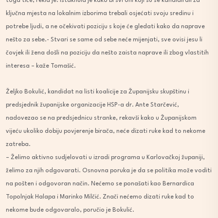
toga tiče, rekla je. Istaknula je kako bi svi oni koji su se kandidirali za
ključna mjesta na lokalnim izborima trebali osjećati svoju sredinu i
potrebe ljudi, a ne očekivati poziciju s koje će gledati kako da naprave
nešto za sebe.- Stvari se same od sebe neće mijenjati, sve ovisi jesu li
čovjek ili žena došli na poziciju da nešto zaista naprave ili zbog vlastitih
interesa – kaže Tomašić.
Željko Bokulić, kandidat na listi koalicije za Županijsku skupštinu i
predsjednik županijske organizacije HSP-a dr. Ante Starčević,
nadovezao se na predsjednicu stranke, rekavši kako u Županijskom
vijeću ukoliko dobiju povjerenje birača, neće dizati ruke kad to nekome
zatreba.
– Želimo aktivno sudjelovati u izradi programa u Karlovačkoj županiji,
želimo za njih odgovarati. Osnovna poruka je da se politika može voditi
na pošten i odgovoran način. Nećemo se ponašati kao Bernardica
Topolnjak Halapa i Marinko Milčić. Znači nećemo dizati ruke kad to
nekome bude odgovaralo, poručio je Bokulić.