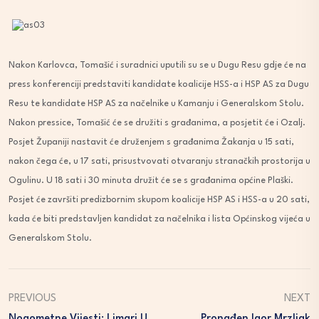
Nakon Karlovca, Tomašić i suradnici uputili su se u Dugu Resu gdje će na
press konferenciji predstaviti kandidate koalicije HSS-a i HSP AS za Dugu
Resu te kandidate HSP AS za načelnike u Kamanju i Generalskom Stolu.
Nakon pressice, Tomašić će se družiti s građanima, a posjetit će i Ozalj.
Posjet Županiji nastavit će druženjem s građanima Žakanja u 15 sati,
nakon čega će, u 17 sati, prisustvovati otvaranju stranačkih prostorija u
Ogulinu. U 18 sati i 30 minuta družit će se s građanima općine Plaški.
Posjet će završiti predizbornim skupom koalicije HSP AS i HSS-a u 20 sati,
kada će biti predstavljen kandidat za načelnika i lista Općinskog vijeća u
Generalskom Stolu.
PREVIOUS
NEXT
Nogometne Vijesti: Limari U
Pronađen Igor Mrzljak