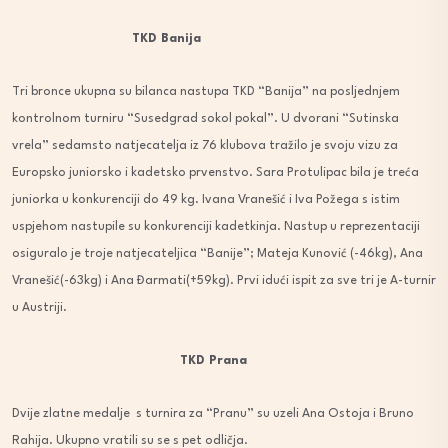
TKD Banija
Tri bronce ukupna su bilanca nastupa TKD “Banija” na posljednjem
kontrolnom turniru “Susedgrad sokol pokal”. U dvorani “Sutinska
vrela” sedamsto natjecatelja iz 76 klubova tražilo je svoju vizu za
Europsko juniorsko i kadetsko prvenstvo. Sara Protulipac bila je treća
juniorka u konkurenciji do 49 kg. Ivana Vranešić i Iva Požega s istim
uspjehom nastupile su konkurenciji kadetkinja. Nastup u reprezentaciji
osiguralo je troje natjecateljica “Banije”; Mateja Kunović (-46kg), Ana
Vranešić(-63kg) i Ana Đarmati(+59kg). Prvi idući ispit za sve tri je A-turnir
u Austriji.
TKD Prana
Dvije zlatne medalje s turnira za “Pranu” su uzeli Ana Ostoja i Bruno
Rahija. Ukupno vratili su se s pet odličja.