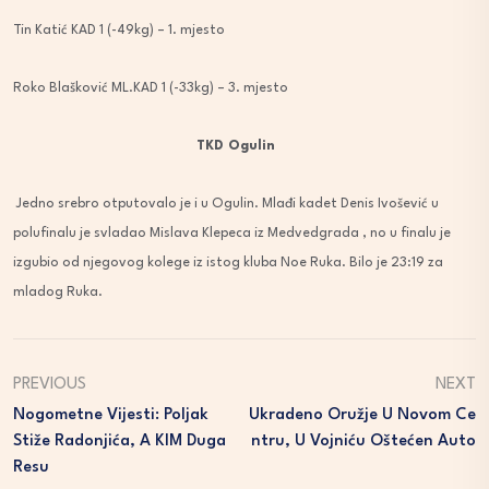
Tin Katić KAD 1 (-49kg) – 1. mjesto
Roko Blašković ML.KAD 1 (-33kg) – 3. mjesto
TKD Ogulin
Jedno srebro otputovalo je i u Ogulin. Mlađi kadet Denis Ivošević u
polufinalu je svladao Mislava Klepeca iz Medvedgrada , no u finalu je
izgubio od njegovog kolege iz istog kluba Noe Ruka. Bilo je 23:19 za
mladog Ruka.
PREVIOUS
NEXT
Nogometne Vijesti: Poljak
Ukradeno Oružje U Novom Ce
Stiže Radonjića, A KIM Duga
Ntru, U Vojniću Oštećen Auto
Resu