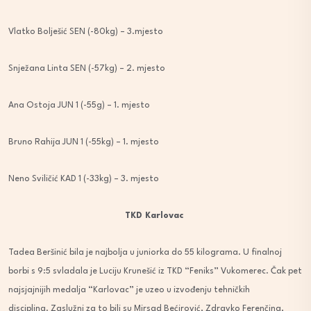
Vlatko Bolješić SEN (-80kg) – 3.mjesto
Snježana Linta SEN (-57kg) – 2. mjesto
Ana Ostoja JUN 1 (-55g) – 1. mjesto
Bruno Rahija JUN 1 (-55kg) – 1. mjesto
Neno Sviličić KAD 1 (-33kg) – 3. mjesto
TKD Karlovac
Tadea Beršinić bila je najbolja u juniorka do 55 kilograma. U finalnoj
borbi s 9:5 svladala je Luciju Krunešić iz TKD “Feniks” Vukomerec. Čak pet
najsjajnijih medalja “Karlovac” je uzeo u izvođenju tehničkih
disciplina. Zaslužni za to bili su Mirsad Bećirović, Zdravko Ferenčina,