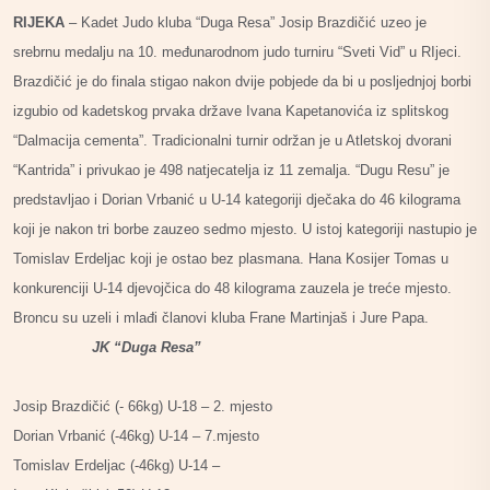
RIJEKA
– Kadet Judo kluba “Duga Resa” Josip Brazdičić uzeo je
srebrnu medalju na 10. međunarodnom judo turniru “Sveti Vid” u RIjeci.
Brazdičić je do finala stigao nakon dvije pobjede da bi u posljednjoj borbi
izgubio od kadetskog prvaka države Ivana Kapetanovića iz splitskog
“Dalmacija cementa”. Tradicionalni turnir održan je u Atletskoj dvorani
“Kantrida” i privukao je 498 natjecatelja iz 11 zemalja. “Dugu Resu” je
predstavljao i Dorian Vrbanić u U-14 kategoriji dječaka do 46 kilograma
koji je nakon tri borbe zauzeo sedmo mjesto. U istoj kategoriji nastupio je
Tomislav Erdeljac koji je ostao bez plasmana. Hana Kosijer Tomas u
konkurenciji U-14 djevojčica do 48 kilograma zauzela je treće mjesto.
Broncu su uzeli i mlađi članovi kluba Frane Martinjaš i Jure Papa.
JK “Duga Resa”
Josip Brazdičić (- 66kg) U-18 – 2. mjesto
Dorian Vrbanić (-46kg) U-14 – 7.mjesto
Tomislav Erdeljac (-46kg) U-14 –