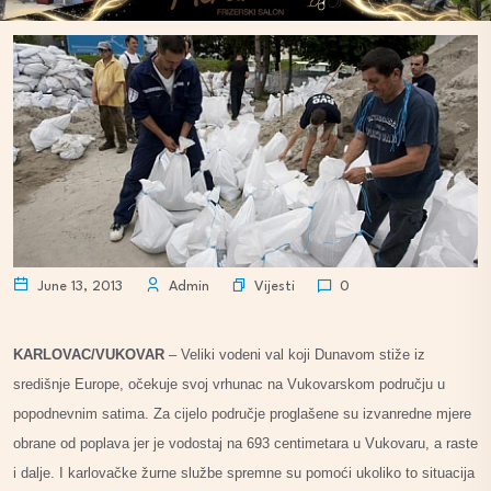
Vijesti
June 13, 2013
Admin
0
KARLOVAC/VUKOVAR
– Veliki vodeni val koji Dunavom stiže iz
središnje Europe, očekuje svoj vrhunac na Vukovarskom području u
popodnevnim satima. Za cijelo područje proglašene su izvanredne mjere
obrane od poplava jer je vodostaj na 693 centimetara u Vukovaru, a raste
i dalje. I karlovačke žurne službe spremne su pomoći ukoliko to situacija