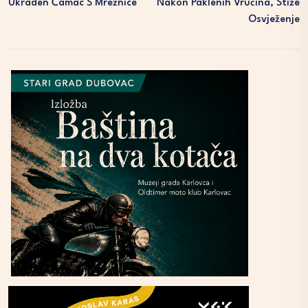
Ukraden Čamac S Mrežnice
Nakon Paklenih Vrućina, Stiže
Osvježenje