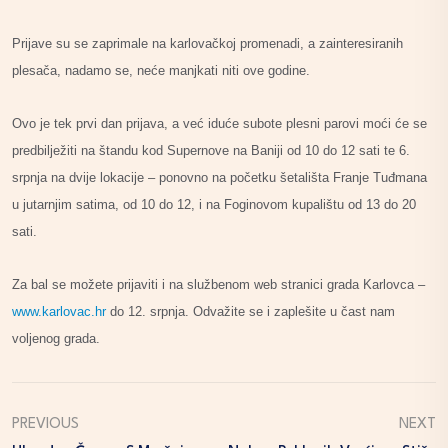
Prijave su se zaprimale na karlovačkoj promenadi, a zainteresiranih
plesača, nadamo se, neće manjkati niti ove godine.
Ovo je tek prvi dan prijava, a već iduće subote plesni parovi moći će se
predbilježiti na štandu kod Supernove na Baniji od 10 do 12 sati te 6.
srpnja na dvije lokacije – ponovno na početku šetališta Franje Tuđmana
u jutarnjim satima, od 10 do 12, i na Foginovom kupalištu od 13 do 20
sati.
Za bal se možete prijaviti i na službenom web stranici grada Karlovca –
www.karlovac.hr
do 12. srpnja. Odvažite se i zaplešite u čast nam
voljenog grada.
PREVIOUS
NEXT