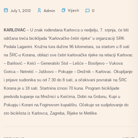
Vijesti
July 1, 2013
Admin
0
KARLOVAC
– U znak rođendana Karlovca u nedjelju, 7. srpnja, će biti
održana treća biciklijada “Karlovačke četiri rijeke” u organzaciji SRK
Pedala Laganini. Kružna tura dužine 96 kilometara, sa startom u 8 sati
na ŠRC-u Korana, obilazi sve četiri karlovačke rijeke na relaciji Karlovac
– Barilović – Keići – Generalski Stol – Lešće – Bosiljevo – Vukova
Gorica – Netretić – Jaškovo – Pokupje – Drežnik – Karlovac. Okupljanje
i prijave sudionika su od 7.30 do 8 sati, a očekivani povratak na ŠRC
Korana je u 18 sati. Startnina iznosi 70 kuna. Program biciklijade
predviđa kupanje na Mrežnici u Keićima, Dobri na Grdunu, Kupi u
Pokupju i Korani na Foginovom kupalištu. Očekuje se sudjelovanje do
sto biciklista iz Karlovca, Zagreba, Rijeke te Metlike.