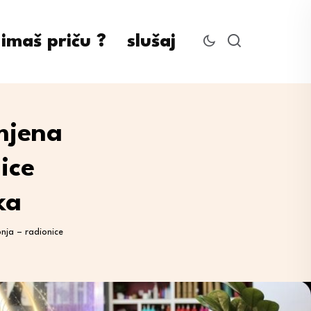
imaš priču ?
slušaj
mjena
ice
ka
nja – radionice