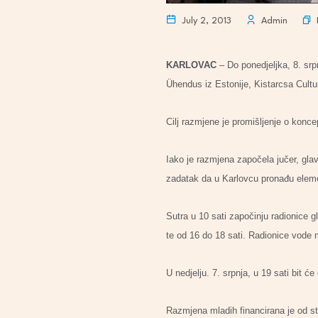
July 2, 2013
Admin
KARLOVAC
– Do ponedjeljka, 8. sr
Ühendus iz Estonije, Kistarcsa Cultur
Cilj razmjene je promišljenje o konc
Iako je razmjena započela jučer, glav
zadatak da u Karlovcu pronađu eleme
Sutra u 10 sati započinju radionice g
te od 16 do 18 sati. Radionice vode m
U nedjelju. 7. srpnja, u 19 sati bit ć
Razmjena mladih financirana je od s