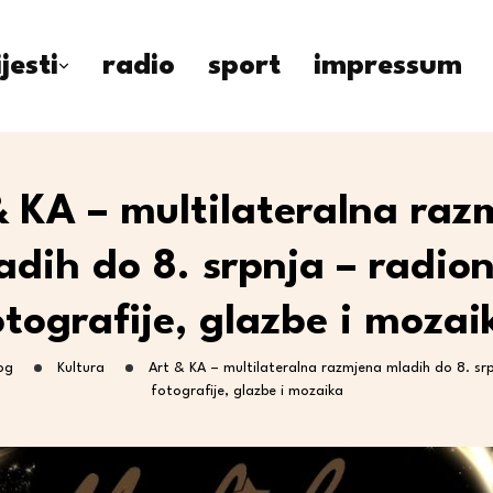
ijesti
radio
sport
impressum
& KA – multilateralna raz
adih do 8. srpnja – radion
otografije, glazbe i mozai
og
Kultura
Art & KA – multilateralna razmjena mladih do 8. srp
fotografije, glazbe i mozaika