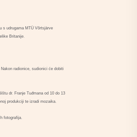
stvu s udrugama MTÜ Võrtsjärve
like Britanije.
 Nakon radionice, sudionici će dobiti
talištu dr. Franje Tuđmana od 10 do 13
noj produkciji te izradi mozaika.
h fotografija.