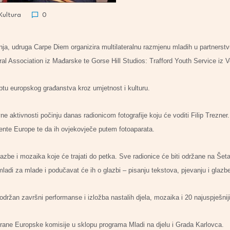
Kultura
0
pnja, udruga Carpe Diem organizira multilateralnu razmjenu mladih u partner
al Association iz Mađarske te Gorse Hill Studios: Trafford Youth Service iz Ve
eptu europskog građanstva kroz umjetnost i kulturu.
ne aktivnosti počinju danas radionicom fotografije koju će voditi Filip Trezner.
nte Europe te da ih ovjekovječe putem fotoaparata.
lazbe i mozaika koje će trajati do petka. Sve radionice će biti održane na Še
ladi za mlade i podučavat će ih o glazbi – pisanju tekstova, pjevanju i glazbe
e održan završni performanse i izložba nastalih djela, mozaika i 20 najuspješniji
trane Europske komisije u sklopu programa Mladi na djelu i Grada Karlovca.