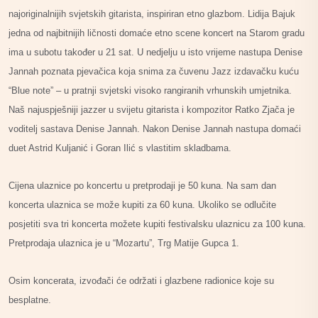
najoriginalnijih svjetskih gitarista, inspiriran etno glazbom. Lidija Bajuk
jedna od najbitnijih ličnosti domaće etno scene koncert na Starom gradu
ima u subotu također u 21 sat. U nedjelju u isto vrijeme nastupa Denise
Jannah poznata pjevačica koja snima za čuvenu Jazz izdavačku kuću
“Blue note” – u pratnji svjetski visoko rangiranih vrhunskih umjetnika.
Naš najuspješniji jazzer u svijetu gitarista i kompozitor Ratko Zjača je
voditelj sastava Denise Jannah. Nakon Denise Jannah nastupa domaći
duet Astrid Kuljanić i Goran Ilić s vlastitim skladbama.
Cijena ulaznice po koncertu u pretprodaji je 50 kuna. Na sam dan
koncerta ulaznica se može kupiti za 60 kuna. Ukoliko se odlučite
posjetiti sva tri koncerta možete kupiti festivalsku ulaznicu za 100 kuna.
Pretprodaja ulaznica je u “Mozartu”, Trg Matije Gupca 1.
Osim koncerata, izvođači će održati i glazbene radionice koje su
besplatne.