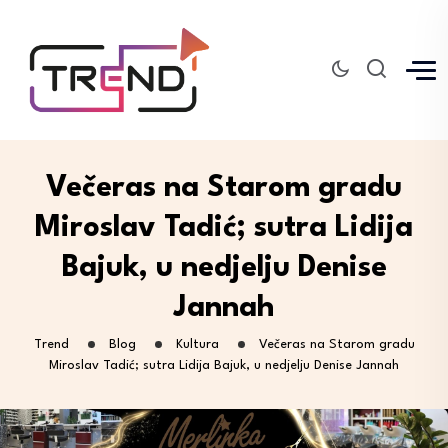
Večeras na Starom gradu
Miroslav Tadić; sutra Lidija
Bajuk, u nedjelju Denise
Jannah
Trend
Blog
Kultura
Večeras na Starom gradu
Miroslav Tadić; sutra Lidija Bajuk, u nedjelju Denise Jannah