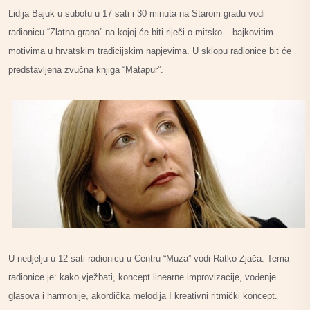
Lidija Bajuk u subotu u 17 sati i 30 minuta na Starom gradu vodi
radionicu “Zlatna grana” na kojoj će biti riječi o mitsko – bajkovitim
motivima u hrvatskim tradicijskim napjevima. U sklopu radionice bit će
predstavljena zvučna knjiga “Matapur”.
U nedjelju u 12 sati radionicu u Centru “Muza” vodi Ratko Zjača. Tema
radionice je: kako vježbati, koncept linearne improvizacije, vođenje
glasova i harmonije, akordička melodija I kreativni ritmički koncept.