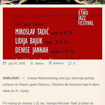
Kultura
July 19, 2013
Admin
0
KARLOVAC –
7 . izdanje Međunarodnog etno jazz festivala počinje
večeras na Starom gradu Dubovcu. Glazbeni dio festivala traje tri dana,
dakle do 21. srpnja.
Pvi nastup je večeras u 21 sat, nastupa Miroslav Tadić je jedan od