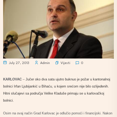
Vijesti
July 27, 2013
Admin
0
KARLOVAC
–
Jučer o
ko dva sata ujutro buknuo je požar u kantonalnoj
bolnici Irfan Ljubijankić u Bihaću, u kojem srećom nije bilo ozlijeđenih.
Hitni slučajevi sa područja Velike Kladuše primaju se u karlovačkoj
bolnici.
Osim na ovaj način Grad Karlovac je odlučio pomoći i financijski. Nakon