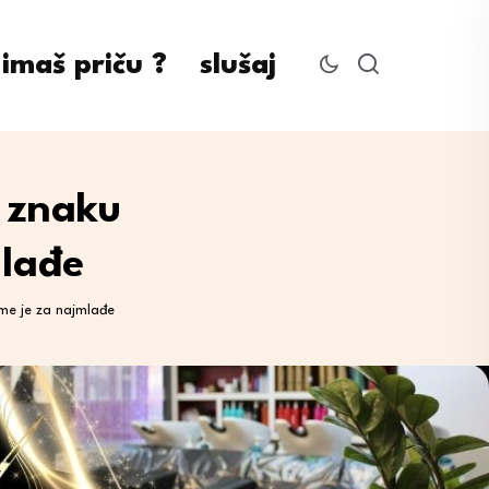
imaš priču ?
slušaj
u znaku
mlađe
eme je za najmlađe