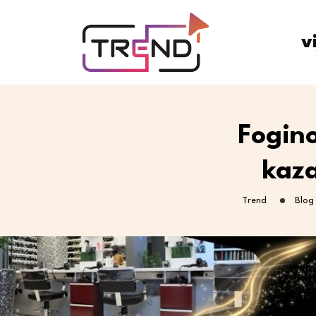
v
Fogino
kaza
Trend
Blog