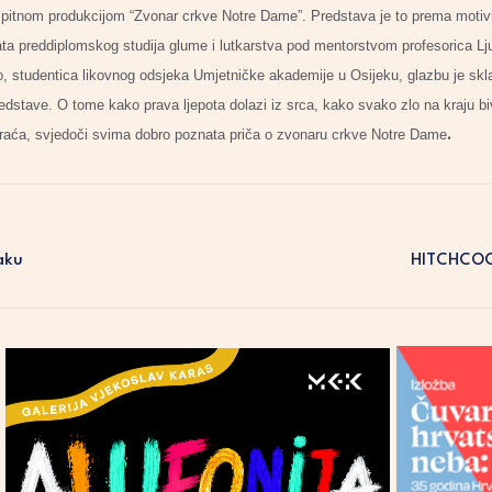
ispitnom produkcijom “Zvonar crkve Notre Dame”. Predstava je to prema moti
nata preddiplomskog studija glume i lutkarstva pod mentorstvom profesorica L
lo, studentica likovnog odsjeka Umjetničke akademije u Osijeku, glazbu je skla
edstave. O tome kako prava ljepota dolazi iz srca, kako svako zlo na kraju bi
.
 vraća, svjedoči svima dobro poznata priča o zvonaru crkve Notre Dame
aku
HITCHCOCK