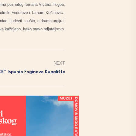
vima poznatog romana Victora Hugoa,
judmile Fedorove i Tamare Kučinović.
dao Ljudevit Laušin, a dramaturgiju i
va kažnjeno, kako pravo prijateljstvo
NEXT
” Ispunio Foginovo Kupalište