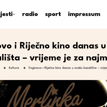
ijesti
radio
sport
impressum
vo i Riječno kino danas 
lišta – vrijeme je za naj
Kultura
Foginovo i Riječno kino danas u znaku kazališta – vrij