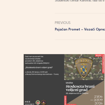
Studentski centar Karlovac radi od 
PREVIOUS
Pojačan Promet – Vozači Opre