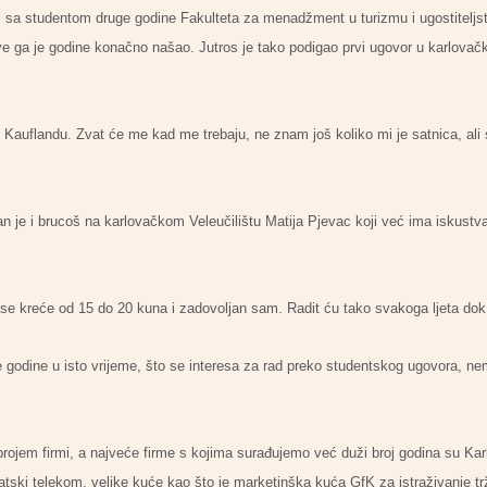
 i sa studentom druge godine Fakulteta za menadžment u turizmu i ugostitelj
Ove ga je godine konačno našao. Jutros je tako podigao prvi ugovor u karlova
auflandu. Zvat će me kad me trebaju, ne znam još koliko mi je satnica, ali 
n je i brucoš na karlovačkom Veleučilištu Matija Pjevac koji već ima iskustv
 kreće od 15 do 20 kuna i zadovoljan sam. Radit ću tako svakoga ljeta dok ću
le godine u isto vrijeme, što se interesa za rad preko studentskog ugovora,
rojem firmi, a najveće firme s kojima surađujemo već duži broj godina su Ka
atski telekom, velike kuće kao što je marketinška kuća GfK za istraživanje tr