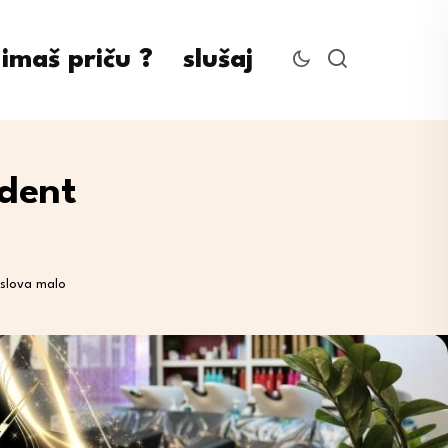
imaš priču ?
slušaj
udent
oslova malo