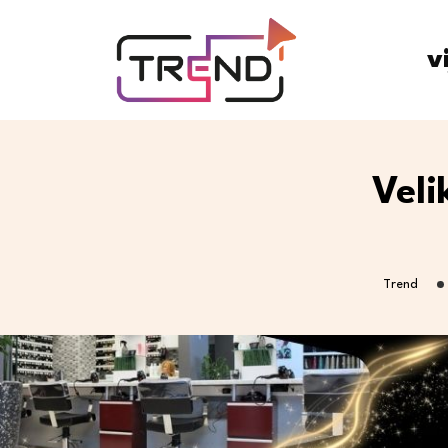
v
Veli
Trend