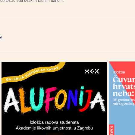
8 do 14.30 sati svakim radnim danom.
z!