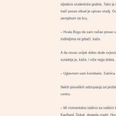
sljedeće studentske godine. Tako je
traži posao otkad je upisao studij. 
osmjehom na licu.
– Hvala Bogu da sam našao posao u K
roditeljima na grbači, kaže.
A da novac uvijek dobro dođe svjesta
suradnja je, kaže, i više nego dobra.
– Uglavnom sam konobario. Satnica se
Nekih prevelikih odstupanja od proš
centru.
– Mi momentalno radimo sa velikim b
Kaufland, Dukat, drogerie markt, Hrv