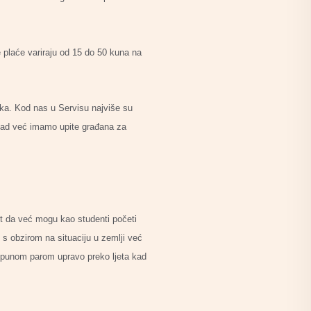
e plaće variraju od 15 do 50 kuna na
taka. Kod nas u Servisu najviše su
a sad već imamo upite građana za
st da već mogu kao studenti početi
 s obzirom na situaciju u zemlji već
e punom parom upravo preko ljeta kad