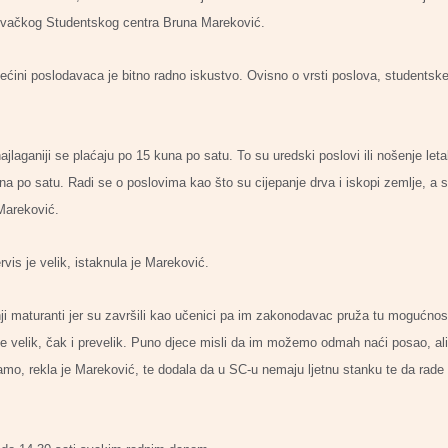
rlovačkog Studentskog centra Bruna Mareković.
većini poslodavaca je bitno radno iskustvo. Ovisno o vrsti poslova, studentsk
ajlaganiji se plaćaju po 15 kuna po satu. To su uredski poslovi ili nošenje le
5 kuna po satu. Radi se o poslovima kao što su cijepanje drva i iskopi zemlje, 
Mareković.
rvis je velik, istaknula je Mareković.
ji maturanti jer su završili kao učenici pa im zakonodavac pruža tu mogućno
 je velik, čak i prevelik. Puno djece misli da im možemo odmah naći posao, ali
vamo, rekla je Mareković, te dodala da u SC-u nemaju ljetnu stanku te da rad