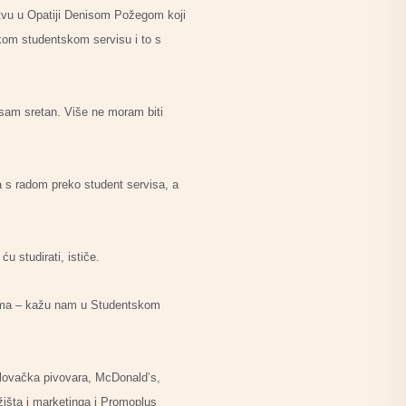
stvu u Opatiji Denisom Požegom koji
čkom studentskom servisu i to s
sam sretan. Više ne moram biti
a s radom preko student servisa, a
 studirati, ističe.
 nema – kažu nam u Studentskom
rlovačka pivovara, McDonald’s,
žišta i marketinga i Promoplus