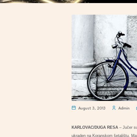
August 3, 2013
Admin
KARLOVAC/DUGA RESA
– Jučer su
ukraden na Koranskom šetalištu. Mate