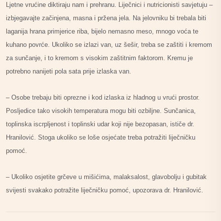
Ljetne vrućine diktiraju nam i prehranu. Liječnici i nutricionisti savjetuju –
izbjegavajte začinjena, masna i pržena jela. Na jelovniku bi trebala biti
laganija hrana primjerice riba, bijelo nemasno meso, mnogo voća te
kuhano povrće. Ukoliko se izlazi van, uz šešir, treba se zaštiti i kremom
za sunčanje, i to kremom s visokim zaštitnim faktorom. Kremu je
potrebno nanijeti pola sata prije izlaska van.
– Osobe trebaju biti oprezne i kod izlaska iz hladnog u vrući prostor.
Posljedice tako visokih temperatura mogu biti ozbiljne. Sunčanica,
toplinska iscrpljenost i toplinski udar koji nije bezopasan, ističe dr.
Hranilović. Stoga ukoliko se loše osjećate treba potražiti liječničku
pomoć.
– Ukoliko osjetite grčeve u mišićima, malaksalost, glavobolju i gubitak
svijesti svakako potražite liječničku pomoć, upozorava dr. Hranilović.