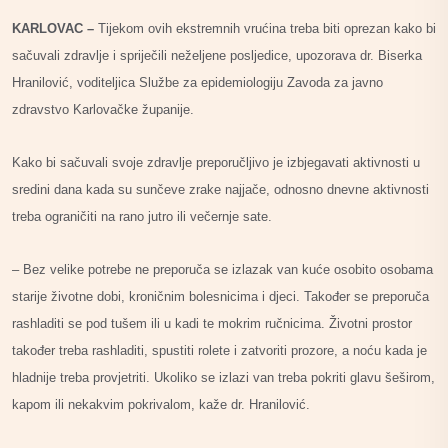
KARLOVAC –
Tijekom ovih ekstremnih vrućina treba biti oprezan kako bi
sačuvali zdravlje i spriječili neželjene posljedice, upozorava dr. Biserka
Hranilović, voditeljica Službe za epidemiologiju Zavoda za javno
zdravstvo Karlovačke županije.
Kako bi sačuvali svoje zdravlje preporučljivo je izbjegavati aktivnosti u
sredini dana kada su sunčeve zrake najjače, odnosno dnevne aktivnosti
treba ograničiti na rano jutro ili večernje sate.
– Bez velike potrebe ne preporuča se izlazak van kuće osobito osobama
starije životne dobi, kroničnim bolesnicima i djeci. Također se preporuča
rashladiti se pod tušem ili u kadi te mokrim ručnicima. Životni prostor
također treba rashladiti, spustiti rolete i zatvoriti prozore, a noću kada je
hladnije treba provjetriti. Ukoliko se izlazi van treba pokriti glavu šeširom,
kapom ili nekakvim pokrivalom, kaže dr. Hranilović.