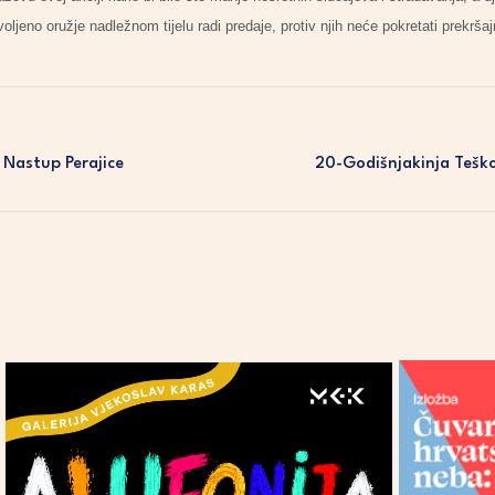
oljeno oružje nadležnom tijelu radi predaje, protiv njih neće pokretati prekršaj
n Nastup Perajice
20-Godišnjakinja Teško