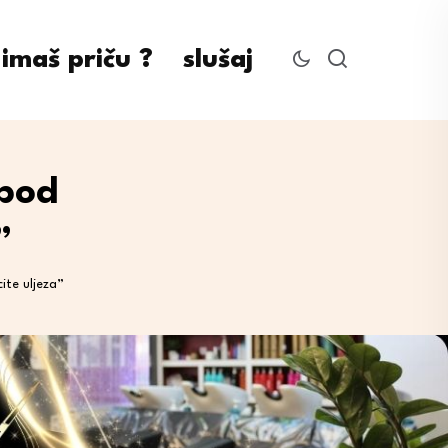
imaš priču ?
slušaj
 pod
”
ite uljeza”