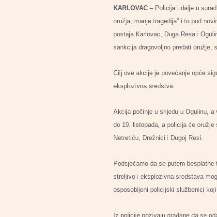
KARLOVAC
– Policija i dalje u sur
oružja, manje tragedija” i to pod nov
postaja Karlovac, Duga Resa i Ogulin
sankcija dragovoljno predati oružje, s
Cilj ove akcije je povećanje opće sig
eksplozivna sredstva.
Akcija počinje u srijedu u Ogulinu, a
do 19. listopada, a policija će oružje
Netretiću, Drežnici i Dugoj Resi.
Podsjećamo da se putem besplatne tele
streljivo i eksplozivna sredstava mogu
osposobljeni policijski službenici koj
Iz policije pozivaju građane da se od