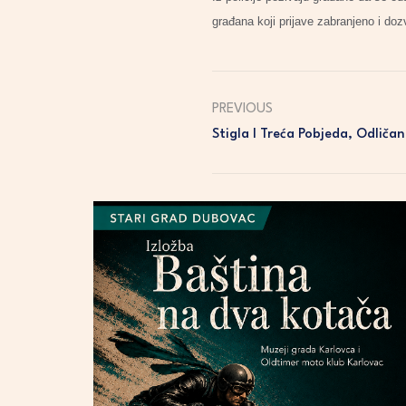
građana koji prijave zabranjeno i dozv
PREVIOUS
Stigla I Treća Pobjeda, Odliča