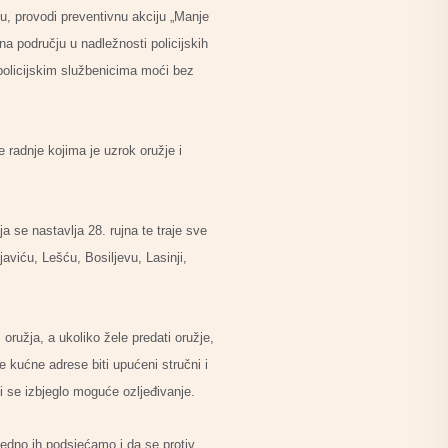
u, provodi preventivnu akciju „Manje
na području u nadležnosti policijskih
 policijskim službenicima moći bez
 radnje kojima je uzrok oružje i
 se nastavlja 28. rujna te traje sve
javiću, Lešću, Bosiljevu, Lasinji,
oružja, a ukoliko žele predati oružje,
ve kućne adrese biti upućeni stručni i
bi se izbjeglo moguće ozljeđivanje.
ujedno ih podsjećamo i da se protiv