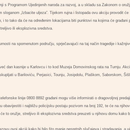
adnji s Programom Ujedinjenih naroda za razvoj, a u skladu sa Zakonom o oružj
im sloganom „Izbacite uljeza”. Tijekom rujna i listopada ovu akciju provodit će 
, i to tako da će na određenim lokacijama biti punktovi na kojima će građani
treljivo ili eksplozivna sredstva.
urnosti na spomenutom području, sprječavajući na taj način tragedije i kažnjive
 već dan kasnije u Karlovcu i to kod Muzeja Domovinskog rata na Turnju. Akcija
 skupljati u Bariloviću, Perjasici, Tounju, Josipdolu, Plaškom, Saborskom, Šišl
fonske linije 0800 8892 građani mogu više informirati o dragovoljnoj predaji 
 obavijestiti i najbližu policijsku postaju pozivom na broj 192, te će na njiho
i će to oružje, streljivo ili eksplozivna sredstva preuzeti u njihovu domu kako 
azovu ovoj akciji kako bi bilo što manje nesretnih slučajeva i stradavanja, a 