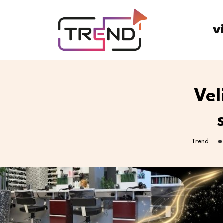
v
Vel
Trend