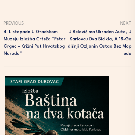
PREVIOUS
NEXT
4. Listopada U Gradskom
U Belavićima Ukraden Auto, U
Muzeju Izložba Crteža “Petar
Karlovcu Dva Bicikla, A 18-Go
Grgec – Križni Put Hrvatskog
Dišnji Ozljanin Ostao Bez Mop
Naroda”
Eda