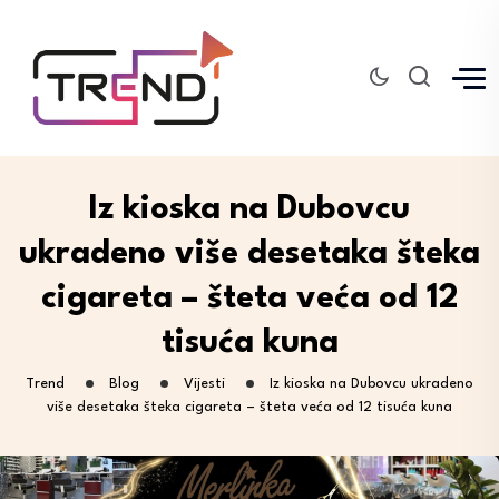
Iz kioska na Dubovcu
ukradeno više desetaka šteka
cigareta – šteta veća od 12
tisuća kuna
Trend
Blog
Vijesti
Iz kioska na Dubovcu ukradeno
više desetaka šteka cigareta – šteta veća od 12 tisuća kuna