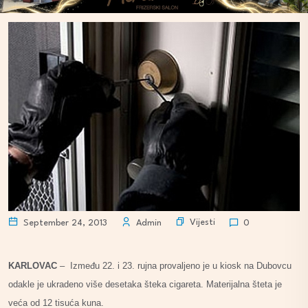
Vijesti
September 24, 2013
Admin
0
KARLOVAC
– Između 22. i 23. rujna provaljeno je u kiosk na Dubovcu
odakle je ukradeno više desetaka šteka cigareta. Materijalna šteta je
veća od 12 tisuća kuna.