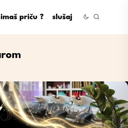
imaš priču ?
slušaj
varom