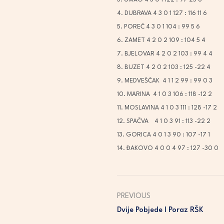
3.
 UMAG
 4
 3
 0
 1
 122
 :
 97
 25
 6
4.
 DUBRAVA
 4
 3
 0
 1
 127
 :
 116
 11
 6
5.
 POREČ
 4
 3
 0
 1
 104
 :
 99
 5
 6
6.
 ZAMET
 4
 2
 0
 2
 109
 :
 104
 5
 4
7.
 BJELOVAR
 4
 2
 0
 2
 103
 :
 99
 4
 4
8.
 BUZET
 4
 2
 0
 2
 103
 :
 125
 -22
 4
9.
 MEDVEŠČAK 
 4
 1
 1
 2
 99
 :
 99
 0
 3
10.
 MARINA 
 4
 1
 0
 3
 106
 :
 118
 -12
 2
11.
 MOSLAVINA
 4
 1
 0
 3
 111
 :
 128
 -17
 2
12.
 SPAČVA    4
 1
 0
 3
 91
 :
 113
 -22
 2
13.
 GORICA
 4
 0
 1
 3
 90
 :
 107
 -17
 1
14.
 ĐAKOVO
 4
 0
 0
 4
 97
 :
 127
 -30
 0
PREVIOUS
Dvije Pobjede I Poraz RŠK