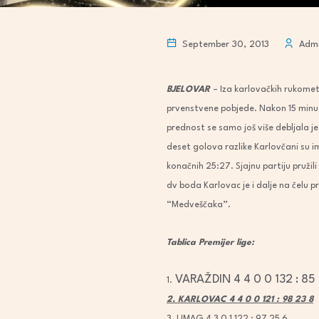
September 30, 2013
Adm
BJELOVAR
– Iza karlovačkih rukometa
prvenstvene pobjede. Nakon 15 minuta 
prednost se samo još više debljala j
deset golova razlike Karlovčani su im
konačnih 25:27. Sjajnu partiju pruži
dv boda Karlovac je i dalje na čelu 
“Medveščaka”.
Tablica Premijer lige:
 VARAŽDIN
 4
 4
 0
 0
 132
 :
 85
1.
2.
 KARLOVAC 4
 4
 0
 0
 121
 :
 98
 23
 8