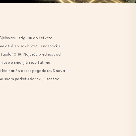
Bjelovaru, stigli su do četvrte
e otišli s visokih 9:13. U nastavku
 stajalo 10:19. Najveću prednost od
ćin uspio smanjiti rezultat ma
ji bio Karić s deset pogodaka. S nova
u na svom parketu dočekuju sastav