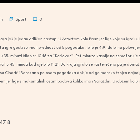
Sport
in
0
ša još je jedan odličan nastup. U četvrtom kolu Premijer lige koje su igrali u 
igre gosti su imali prednost od 5 pogodaka , bilo je 4:9, da bi na poluvrijem
e u 35. minuti bilo već 10:16 za “Karlovac”. Pet minuta kasnije na semaforu je
ali u 45. minuti kad aje bilo 11:21. Do kraja igralo se rasterećeno pa je doma
li su Cindrić i Borozan s po osam pogodaka dok je od golmansko trojca najbol
premijer lige s maksimalnih osam bodova koliko ima i Varaždin. U idućem kol
 47
 8