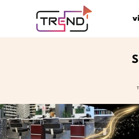
v
S
T