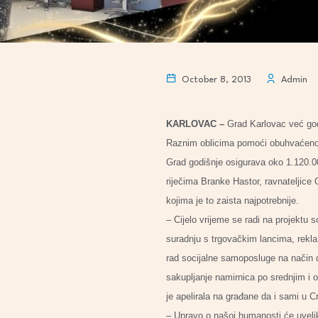
October 8, 2013
Admin
KARLOVAC –
Grad Karlovac već god
Raznim oblicima pomoći obuhvaćeno je
Grad godišnje osigurava oko 1.120.0
riječima Branke Hastor, ravnateljice
kojima je to zaista najpotrebnije.
– Cijelo vrijeme se radi na projektu s
suradnju s trgovačkim lancima, rekla
rad socijalne samoposluge na način da 
sakupljanje namirnica po srednjim i 
je apelirala na građane da i sami u 
– Upravo o našoj humanosti će uvelik