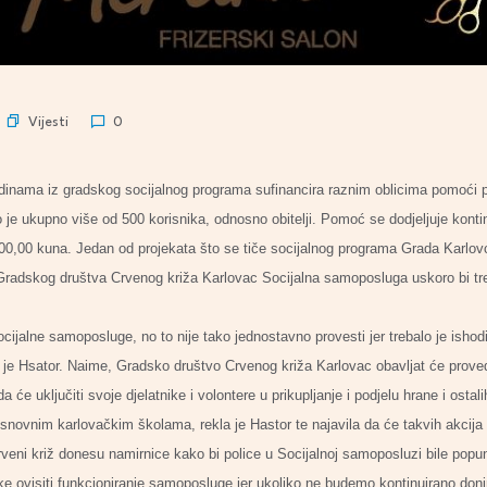
Vijesti
0
inama iz gradskog socijalnog programa sufinancira raznim oblicima pomoći p
 ukupno više od 500 korisnika, odnosno obitelji. Pomoć se dodjeljuje kontinu
00,00 kuna. Jedan od projekata što se tiče socijalnog programa Grada Karlo
 Gradskog društva Crvenog križa Karlovac Socijalna samoposluga uskoro bi tre
ocijalne samoposluge, no to nije tako jednostavno provesti jer trebalo je ishodi
 je Hsator. Naime, Gradsko društvo Crvenog križa Karlovac obavljat će proved
će uključiti svoje djelatnike i volontere u prikupljanje i podjelu hrane i ostal
osnovnim karlovačkim školama, rekla je Hastor te najavila da će takvih akcija
Crveni križ donesu namirnice kako bi police u Socijalnoj samoposluzi bile popu
e ovisiti funkcioniranje samoposluge jer ukoliko ne budemo kontinuirano doni