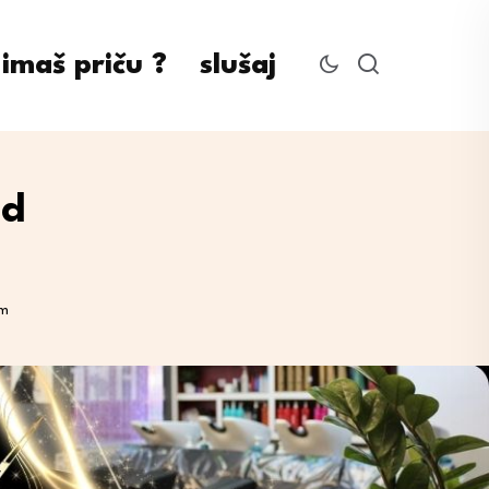
imaš priču ?
slušaj
ed
em