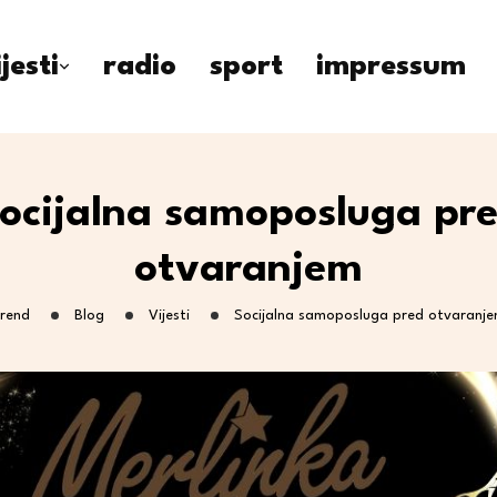
ijesti
radio
sport
impressum
ocijalna samoposluga pr
otvaranjem
rend
Blog
Vijesti
Socijalna samoposluga pred otvaranj