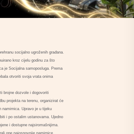
rehranu socijalno ugroženih građana.
irano kroz cijelu godinu za što
vca je Socijalna samoposluga. Prema
bala otvoriti svoja vrata onima
ti brojne dozvole i dogovoriti
bu projekta na terenu, organizirat će
ih namirnica. Upravo je u tijeku
 biti i po ostalim ustanovama. Ujedno
njene i dostupne najsiromašnijima.
rali one najosnovnije namirnice