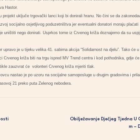
va Hastor.
u projekt uključe trgovački lanci koji bi donirali hranu. No čini se da zakonod
azvoj socijalno osjetljivog poduzetništva jer eventualni donatori moraju plaća
nije uništiti nego donirati. Usprkos tome iz Crvenog križa doznajemo da su uspje
r upravo je u tijeku velika 41. sabirna akcija “Solidarnost na djelu”. Tako će 
nici Crvenog križa biti na trgu ispred MV Trend centra i kod pothodnika, gdje ć
ikle zauzvrat će volonteri Crvenog križa mjeriti tlak.
ovcu nastao je po uzoru na socijalne samoposluge u drugim gradovima i prila
lasovoj 21 preko puta Zelenog nebodera.
osti
Obilježavanje Dječjeg Tjedna U
M – 