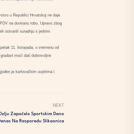
avstvo u Republici Hrvatskoj ne daje
ti PDV na doniranu robu. Upravo zbog
li ostvariti suradnju s jednim
u petak 11. listopada, u vremenu od
e građani moći dati dobrovoljne
gođen je karlovačkim uvjetima i
NEXT
 Ozlju Započelo Sportskim Dano
Danas Na Rasporedu Slikaonica