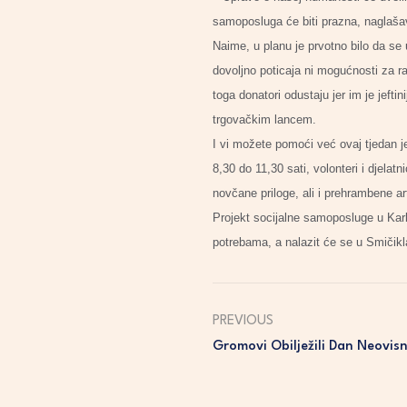
samoposluga će biti prazna, naglaša
Naime, u planu je prvotno bilo da se 
dovoljno poticaja ni mogućnosti za r
toga donatori odustaju jer im je jefti
trgovačkim lancem.
I vi možete pomoći već ovaj tjedan je
8,30 do 11,30 sati, volonteri i djelat
novčane priloge, ali i prehrambene art
Projekt socijalne samoposluge u Karl
potrebama, a nalazit će se u Smičik
PREVIOUS
Gromovi Obilježili Dan Neovisn